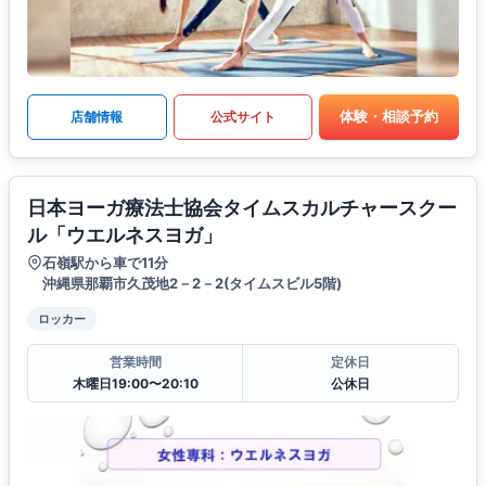
体験・相談予約
店舗情報
公式サイト
日本ヨーガ療法士協会タイムスカルチャースクー
ル「ウエルネスヨガ」
石嶺駅から車で11分
沖縄県那覇市久茂地2－2－2(タイムスビル5階)
ロッカー
営業時間
定休日
木曜日19:00〜20:10
公休日