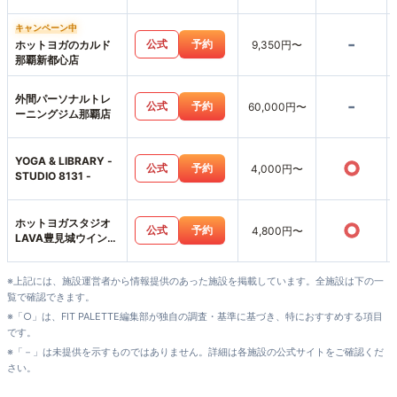
キャンペーン中
-
公式
予約
ホットヨガのカルド
9,350円〜
那覇新都心店
外間パーソナルトレ
-
公式
予約
60,000円〜
ーニングジム那覇店
YOGA & LIBRARY -
○
公式
予約
4,000円〜
STUDIO 8131 -
ホットヨガスタジオ
○
公式
予約
4,800円〜
LAVA豊見城ウイング
シティ店
※上記には、施設運営者から情報提供のあった施設を掲載しています。全施設は下の一
覧で確認できます。
※「○」は、FIT PALETTE編集部が独自の調査・基準に基づき、特におすすめする項目
です。
※「－」は未提供を示すものではありません。詳細は各施設の公式サイトをご確認くだ
さい。