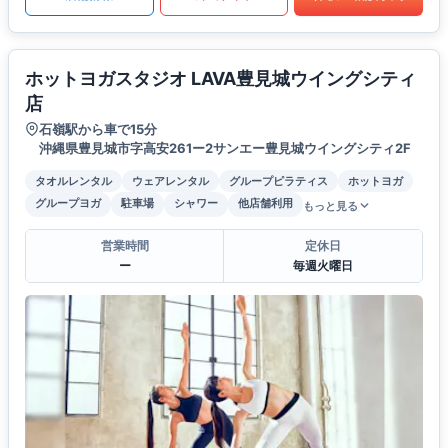
ホットヨガスタジオ LAVA豊見城ウイングシティ
店
石嶺駅から車で15分
沖縄県豊見城市字高安261ー2サンエー豊見城ウイングシティ2F
タオルレンタル
ウェアレンタル
グループピラティス
ホットヨガ
グループヨガ
駐車場
シャワー
他店舗利用
もっと見る
営業時間
定休日
ー
毎週火曜日