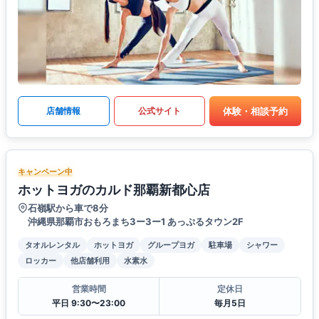
体験・相談予約
店舗情報
公式サイト
キャンペーン中
ホットヨガのカルド那覇新都心店
石嶺駅から車で8分
沖縄県那覇市おもろまち3ー3ー1 あっぷるタウン2F
タオルレンタル
ホットヨガ
グループヨガ
駐車場
シャワー
ロッカー
他店舗利用
水素水
営業時間
定休日
平日 9:30〜23:00
毎月5日