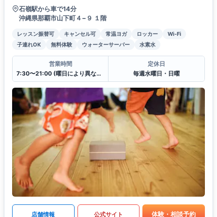
石嶺駅から車で14分
沖縄県那覇市山下町４−９ １階
レッスン振替可
キャンセル可
常温ヨガ
ロッカー
Wi-Fi
子連れOK
無料体験
ウォーターサーバー
水素水
営業時間
定休日
7:30〜21:00 (曜日により異なる)
毎週水曜日・日曜
体験・相談予約
店舗情報
公式サイト