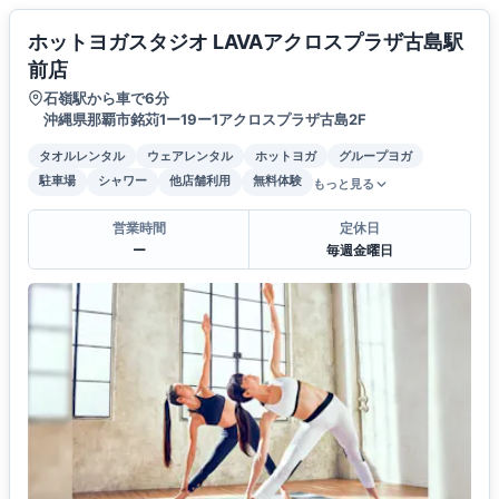
ホットヨガスタジオ LAVAアクロスプラザ古島駅
前店
石嶺駅から車で6分
沖縄県那覇市銘苅1ー19ー1アクロスプラザ古島2F
タオルレンタル
ウェアレンタル
ホットヨガ
グループヨガ
駐車場
シャワー
他店舗利用
無料体験
もっと見る
営業時間
定休日
ー
毎週金曜日