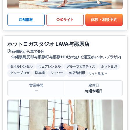
体験・相談予約
店舗情報
公式サイト
ホットヨガスタジオ LAVA与那原店
石嶺駅から車で8分
沖縄県島尻郡与那原町与那原1114かねひで運玉ゆいゆいプラザ内
タオルレンタル
ウェアレンタル
グループピラティス
ホットヨガ
グループヨガ
駐車場
シャワー
他店舗利用
もっと見る
営業時間
定休日
ー
毎週木曜日