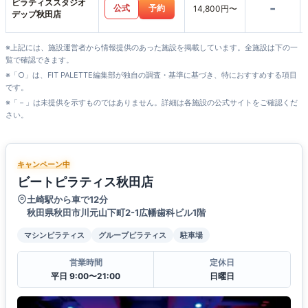
ピラティススタジオ
-
公式
予約
14,800円〜
デップ秋田店
※上記には、施設運営者から情報提供のあった施設を掲載しています。全施設は下の一
覧で確認できます。
※「○」は、FIT PALETTE編集部が独自の調査・基準に基づき、特におすすめする項目
です。
※「－」は未提供を示すものではありません。詳細は各施設の公式サイトをご確認くだ
さい。
キャンペーン中
ビートピラティス秋田店
土崎駅から車で12分
秋田県秋田市川元山下町2-1広幡歯科ビル1階
マシンピラティス
グループピラティス
駐車場
営業時間
定休日
平日 9:00〜21:00
日曜日