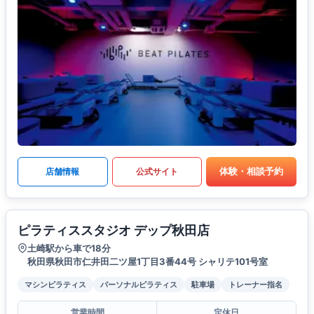
体験・相談予約
店舗情報
公式サイト
ピラティススタジオ デップ秋田店
土崎駅から車で18分
秋田県秋田市仁井田二ツ屋1丁目3番44号 シャリテ101号室
マシンピラティス
パーソナルピラティス
駐車場
トレーナー指名
営業時間
定休日