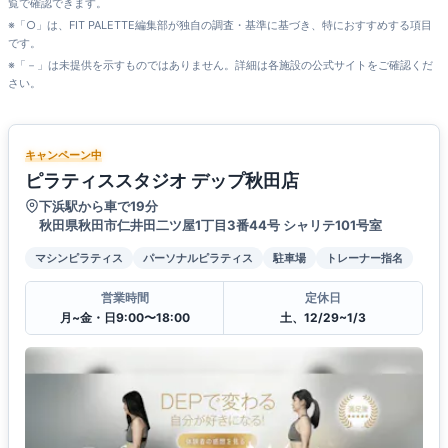
覧で確認できます。
※「○」は、FIT PALETTE編集部が独自の調査・基準に基づき、特におすすめする項目
です。
※「－」は未提供を示すものではありません。詳細は各施設の公式サイトをご確認くだ
さい。
キャンペーン中
ピラティススタジオ デップ秋田店
下浜駅から車で19分
秋田県秋田市仁井田二ツ屋1丁目3番44号 シャリテ101号室
マシンピラティス
パーソナルピラティス
駐車場
トレーナー指名
営業時間
定休日
月~金・日9:00〜18:00
土、12/29~1/3