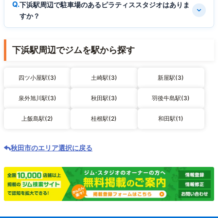
下浜駅周辺で駐車場のあるピラティススタジオはありま
すか？
下浜駅周辺でジムを駅から探す
四ツ小屋駅(3)
土崎駅(3)
新屋駅(3)
泉外旭川駅(3)
秋田駅(3)
羽後牛島駅(3)
上飯島駅(2)
桂根駅(2)
和田駅(1)
秋田市のエリア選択に戻る