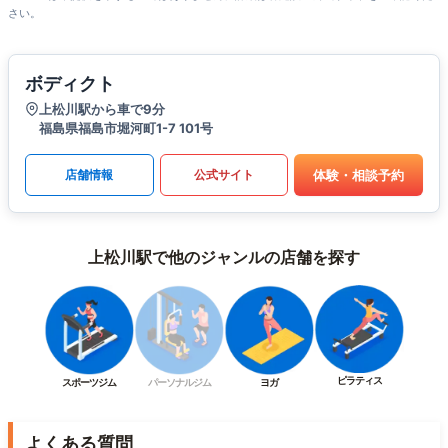
さい。
ボディクト
上松川駅から車で9分
福島県福島市堀河町1-7 101号
体験・相談予約
店舗情報
公式サイト
上松川駅で他のジャンルの店舗を探す
ピラティス
スポーツジム
パーソナルジム
ヨガ
よくある質問