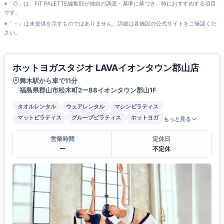
※「○」は、FIT PALETTE編集部が独自の調査・基準に基づき、特におすすめする項目
です。
※「－」は未提供を示すものではありません。詳細は各施設の公式サイトをご確認くだ
さい。
ホットヨガスタジオ LAVAイオンタウン郡山店
舞木駅から車で11分
福島県郡山市松木町2ー88イオンタウン郡山1F
タオルレンタル
ウェアレンタル
マシンピラティス
マットピラティス
グループピラティス
ホットヨガ
もっと見る
営業時間
定休日
ー
不定休