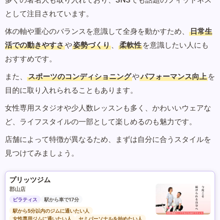
として注目されています。
体の軸や重心のバランスを意識して全身を動かすため、
日常生
活での動きやすさ
や
姿勢づくり
、
柔軟性
を意識したい人にも
おすすめです。
また、
スポーツのコンディショニング
や
パフォーマンス向上
を
目的に取り入れられることもあります。
女性専用スタジオや少人数レッスンも多く、かわいいウェアな
ど、ライフスタイルの一部として楽しめるのも魅力です。
店舗によって特徴が異なるため、まずは自分に合うスタイルを
見つけてみましょう。
プリッツジム
郡山店
ピラティス
駅から車で17分
駅から5分以内のジムに通いたい人
女性専用ジムに通いたい人
セミパーソナルを始めたい人