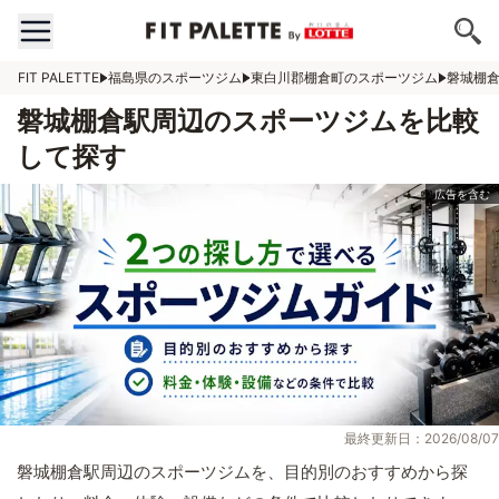
FIT PALETTE
福島県のスポーツジム
東白川郡棚倉町のスポーツジム
磐城棚
磐城棚倉駅周辺のスポーツジムを比較
して探す
最終更新日：2026/08/07
磐城棚倉駅周辺のスポーツジムを、目的別のおすすめから探