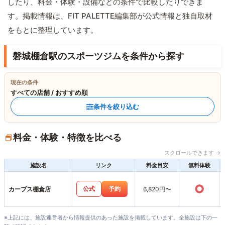
したり、料金・体験・設備などの条件で比較したりできま
す。掲載情報は、FIT PALETTE編集部が公式情報と独自取材
をもとに整理しています。
磐城棚倉駅のスポーツジムを条件から探す
現在の条件
すべての店舗 / おすすめ順
条件を絞り込む
料金・体験・特徴を比べる
スクロールできます →
施設名
リンク
料金目安
無料体験
○
公式
予約
カーブス棚倉店
6,820円〜
※上記には、施設運営者から情報提供のあった施設を掲載しています。全施設は下の一