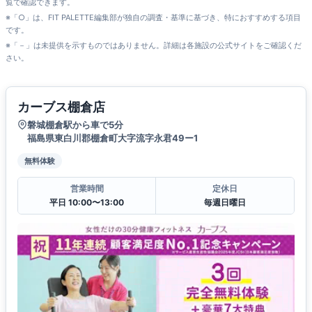
覧で確認できます。
※「○」は、FIT PALETTE編集部が独自の調査・基準に基づき、特におすすめする項目
です。
※「－」は未提供を示すものではありません。詳細は各施設の公式サイトをご確認くだ
さい。
カーブス棚倉店
磐城棚倉駅から車で5分
福島県東白川郡棚倉町大字流字永君49ー1
無料体験
営業時間
定休日
平日 10:00〜13:00
毎週日曜日