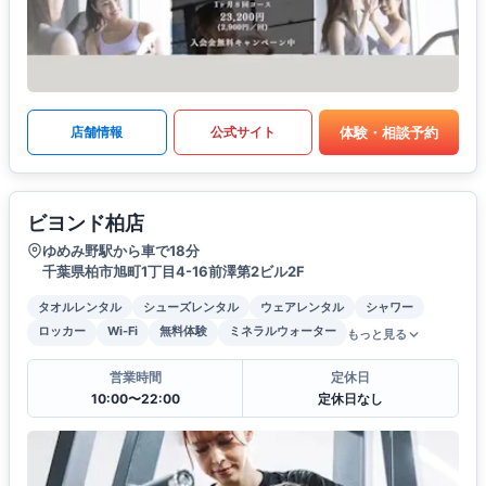
体験・相談予約
店舗情報
公式サイト
ビヨンド柏店
ゆめみ野駅から車で18分
千葉県柏市旭町1丁目4-16前澤第2ビル2F
タオルレンタル
シューズレンタル
ウェアレンタル
シャワー
ロッカー
Wi-Fi
無料体験
ミネラルウォーター
もっと見る
営業時間
定休日
10:00〜22:00
定休日なし