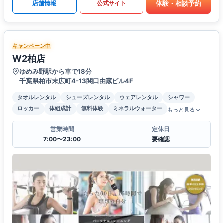
体験・相談予約
店舗情報
公式サイト
キャンペーン中
W2柏店
ゆめみ野駅から車で18分
千葉県柏市末広町4-13関口由蔵ビル4F
タオルレンタル
シューズレンタル
ウェアレンタル
シャワー
ロッカー
体組成計
無料体験
ミネラルウォーター
もっと見る
営業時間
定休日
7:00〜23:00
要確認