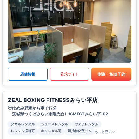
体験・相談予約
店舗情報
公式サイト
ZEAL BOXING FITNESSみらい平店
ゆめみ野駅から車で17分
茨城県つくばみらい市陽光台1-16MESTみらい平102
タオルレンタル
シューズレンタル
ウェアレンタル
レッスン振替可
キャンセル可
競技特化型ジム
もっと見る