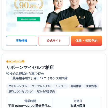
体験・相談予約
店舗情報
公式サイト
キャンペーン中
リボーンマイセルフ柏店
ゆめみ野駅から車で17分
千葉県柏市柏2丁目8-17エミネンス柏3階
タオルレンタル
ウェアレンタル
シャワー
無料体験
食事指導
無料カウンセリング
駅から5分以内
営業時間
定休日
平日 10:00〜22:00(最終受付21:00)
毎週水曜日