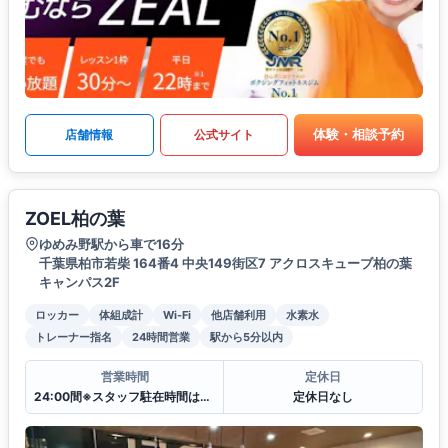
体験・相談予約
店舗情報
公式サイト
ZOEL柏の葉
ゆめみ野駅から車で16分
千葉県柏市若柴 164番4 中央149街区7 アクロスキューブ柏の葉
キャンパス2F
ロッカー
体組成計
Wi-Fi
他店舗利用
水素水
トレーナー指名
24時間営業
駅から5分以内
営業時間
定休日
24:00間※スタッフ駐在時間は日ごとに変わります。
定休日なし