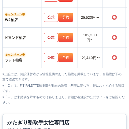
キャンペーン中
○
公式
予約
25,520円〜
W2柏店
102,300
○
公式
予約
ビヨンド柏店
円〜
キャンペーン中
○
公式
予約
121,440円〜
ラット柏店
※上記には、施設運営者から情報提供のあった施設を掲載しています。全施設は下の一
覧で確認できます。
※「○」は、FIT PALETTE編集部が独自の調査・基準に基づき、特におすすめする項目
です。
※「－」は未提供を示すものではありません。詳細は各施設の公式サイトをご確認くだ
さい。
かたぎり塾取手女性専門店