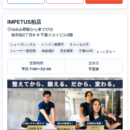
IMPETUS柏店
ゆめみ野駅から車で17分
柏市柏2丁目8-9 千葉スカイビル5階
シューズレンタル
レッスン振替可
キャンセル可
トレーナー固定制
体組成計
完全個室
子連れOK
もっと見る
営業時間
定休日
平日 7:00〜22:00
不定休