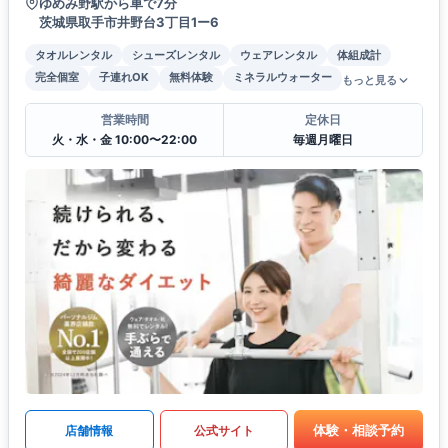
ゆめみ野駅から車で7分
茨城県取手市井野台3丁目1ー6
タオルレンタル
シューズレンタル
ウェアレンタル
体組成計
完全個室
子連れOK
無料体験
ミネラルウォーター
もっと見る
営業時間
定休日
火・水・金 10:00〜22:00
毎週月曜日
体験・相談予約
店舗情報
公式サイト