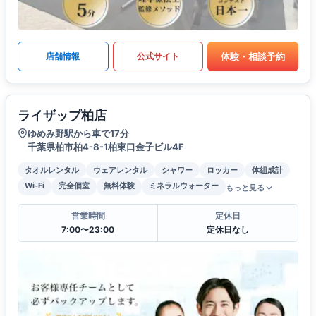
体験・相談予約
店舗情報
公式サイト
ライザップ柏店
ゆめみ野駅から車で17分
千葉県柏市柏4-8-1柏東口金子ビル4F
タオルレンタル
ウェアレンタル
シャワー
ロッカー
体組成計
Wi-Fi
完全個室
無料体験
ミネラルウォーター
もっと見る
営業時間
定休日
7:00〜23:00
定休日なし