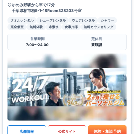
ゆめみ野駅から車で17分
千葉県柏市柏5-1-18Room328203号室
タオルレンタル
シューズレンタル
ウェアレンタル
シャワー
完全個室
無料体験
水素水
食事指導
無料カウンセリング
営業時間
定休日
7:00〜24:00
要確認
体験・相談予約
店舗情報
公式サイト