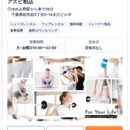
アスピ柏店
ゆめみ野駅から車で18分
千葉県柏市柏3丁目5-14永江ビル1F
シューズレンタル
ウェアレンタル
無料体験
トレーナー指名
食事指導
無料カウンセリング
営業時間
定休日
月~金曜日10:00〜22:00
定休日なし