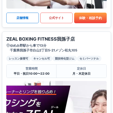
体験・相談予約
店舗情報
公式サイト
ZEAL BOXING FITNESS我孫子店
ゆめみ野駅から車で13分
千葉県我孫子市白山2丁目5-21メゾン松丸105
レッスン振替可
キャンセル可
競技特化型ジム
セミパーソナル
営業時間
定休日
平日・祝日10:00〜22:00
月・木定休日