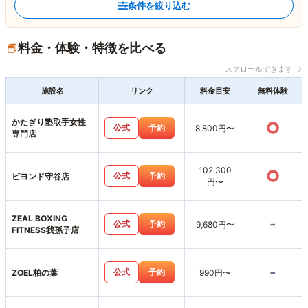
条件を絞り込む
料金・体験・特徴を比べる
スクロールできます →
施設名
リンク
料金目安
無料体験
かたぎり塾取手女性
○
公式
予約
8,800円〜
専門店
102,300
○
公式
予約
ビヨンド守谷店
円〜
ZEAL BOXING
-
公式
予約
9,680円〜
FITNESS我孫子店
-
公式
予約
ZOEL柏の葉
990円〜