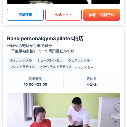
体験・相談予約
店舗情報
公式サイト
Rand personalgym&pilates柏店
ゆめみ野駅から車で18分
千葉県柏市柏2ー5ー9 岡田屋ビル302
タオルレンタル
シューズレンタル
ウェアレンタル
マシンピラティス
パーソナルピラティス
もっと見る
営業時間
定休日
10:00〜23:00
不定休