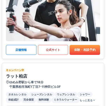
体験・相談予約
店舗情報
公式サイト
キャンペーン中
ラット柏店
ゆめみ野駅から車で18分
千葉県柏市旭町1丁目7-11神田ビル3F
タオルレンタル
シューズレンタル
ウェアレンタル
シャワー
体組成計
完全個室
無料体験
ミネラルウォーター
もっと見る