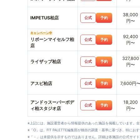
38,000
IMPETUS柏店
公式
予約
円〜
キャンペーン中
92,400
リボーンマイセルフ柏
公式
予約
円〜
店
327,800
ライザップ柏店
公式
予約
円〜
アスピ柏店
7,600円
公式
予約
アンドゥスーパーボデ
18,200
公式
予約
ィ柏スタジオ店
円〜
※上記には、施設運営者から情報提供のあった施設を掲載しています。
※「○」は、FIT PALETTE編集部が独自の調査・基準に基づき、特にお
※「－」は未提供を示すものではありません。詳細は各施設の公式サイト