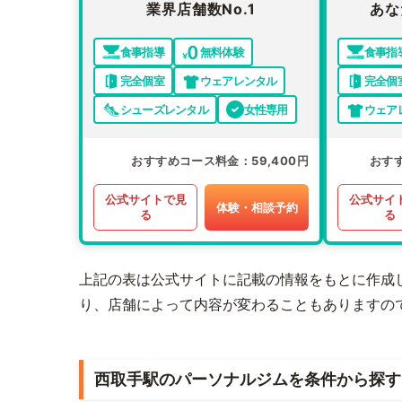
業界店舗数No.1
あな
食事指導
無料体験
食事指
完全個室
ウェアレンタル
完全個
シューズレンタル
女性専用
ウェア
おすすめコース料金
59,400円
おす
公式サイトで見
公式サイ
体験・相談予約
る
る
上記の表は公式サイトに記載の情報をもとに作成
り、店舗によって内容が変わることもありますの
西取手駅のパーソナルジムを条件から探す