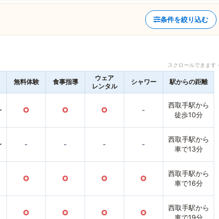
条件を絞り込む
スクロールできます 
ウェア
無料体験
食事指導
シャワー
駅からの距離
レンタル
西取手駅から
〜
○
○
○
-
徒歩10分
西取手駅から
〜
-
-
-
-
車で13分
西取手駅から
○
○
○
○
車で16分
西取手駅から
○
○
○
○
車で19分