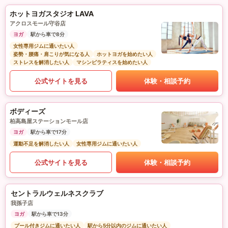
ホットヨガスタジオ LAVA
アクロスモール守谷店
ヨガ
駅から車で8分
女性専用ジムに通いたい人
姿勢・腰痛・肩こりが気になる人
ホットヨガを始めたい人
ストレスを解消したい人
マシンピラティスを始めたい人
公式サイトを見る
体験・相談予約
ボディーズ
柏高島屋ステーションモール店
ヨガ
駅から車で17分
運動不足を解消したい人
女性専用ジムに通いたい人
公式サイトを見る
体験・相談予約
セントラルウェルネスクラブ
我孫子店
ヨガ
駅から車で13分
プール付きジムに通いたい人
駅から5分以内のジムに通いたい人