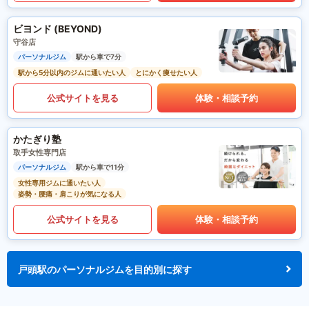
ビヨンド (BEYOND)
守谷店
パーソナルジム
駅から車で7分
駅から5分以内のジムに通いたい人
とにかく痩せたい人
公式サイトを見る
体験・相談予約
かたぎり塾
取手女性専門店
パーソナルジム
駅から車で11分
女性専用ジムに通いたい人
姿勢・腰痛・肩こりが気になる人
公式サイトを見る
体験・相談予約
戸頭駅のパーソナルジムを目的別に探す