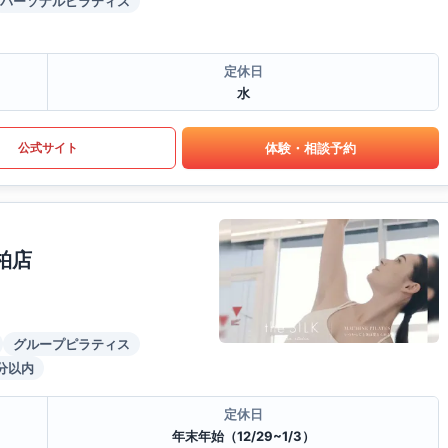
パーソナルピラティス
定休日
水
体験・相談予約
公式サイト
柏店
グループピラティス
分以内
定休日
年末年始（12/29~1/3）