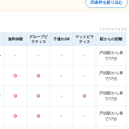
条件を絞り込む
スクロールできます 
グループピ
マットピラ
無料体験
子連れOK
駅からの距離
ラティス
ティス
戸頭駅から車
〜
-
-
-
-
で17分
戸頭駅から車
○
○
-
-
で17分
戸頭駅から車
〜
○
○
-
○
で17分
戸頭駅から車
○
○
-
-
で17分