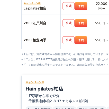
22,000
キャンペーン中
公式
予約
La pilates柏店
円〜
ZOEL江戸川台
550円〜
公式
予約
ZOEL柏豊四季
550円〜
公式
予約
※上記には、施設運営者から情報提供のあった施設を掲載しています。
※「○」は、FIT PALETTE編集部が独自の調査・基準に基づき、特にお
※「－」は未提供を示すものではありません。詳細は各施設の公式サイト
キャンペーン中
Hain pilates柏店
戸頭駅から車で17分
千葉県 柏市柏2-8-17 エミネンス柏3階