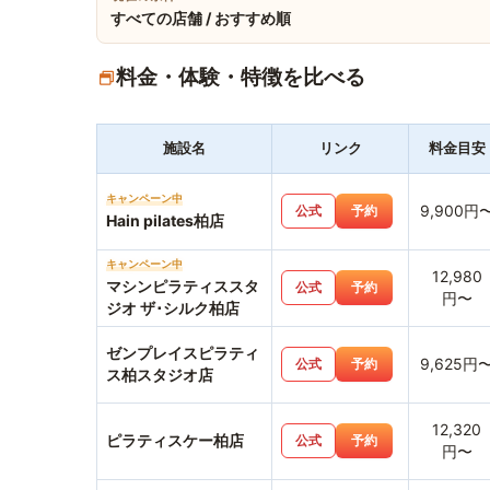
すべての店舗 / おすすめ順
料金・体験・特徴を比べる
施設名
リンク
料金目安
キャンペーン中
9,900円
公式
予約
Hain pilates柏店
キャンペーン中
12,980
マシンピラティススタ
公式
予約
円〜
ジオ ザ･シルク柏店
ゼンプレイスピラティ
9,625円
公式
予約
ス柏スタジオ店
12,320
ピラティスケー柏店
公式
予約
円〜