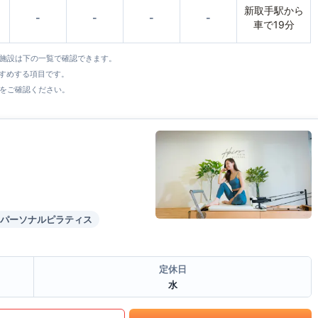
新取手駅から
-
-
-
-
車で19分
全施設は下の一覧で確認できます。
すすめする項目です。
をご確認ください。
パーソナルピラティス
定休日
水