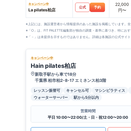
22,000
キャンペーン中
公式
予約
La pilates柏店
円〜
※上記には、施設運営者から情報提供のあった施設を掲載しています。
※「○」は、FIT PALETTE編集部が独自の調査・基準に基づき、特にお
※「－」は未提供を示すものではありません。詳細は各施設の公式サイト
キャンペーン中
Hain pilates柏店
新取手駅から車で18分
千葉県 柏市柏2-8-17 エミネンス柏3階
レッスン振替可
キャンセル可
マシンピラティス
ウォーターサーバー
駅から5分以内
営業時間
平日 10:00〜22:00/土・日・祝12:00〜20:00