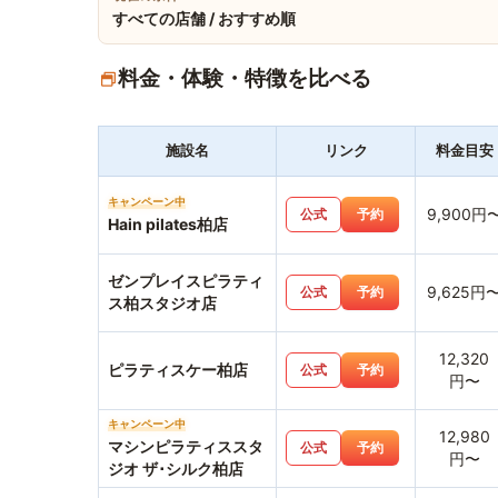
すべての店舗 / おすすめ順
料金・体験・特徴を比べる
施設名
リンク
料金目安
キャンペーン中
9,900円
公式
予約
Hain pilates柏店
ゼンプレイスピラティ
9,625円
公式
予約
ス柏スタジオ店
12,320
ピラティスケー柏店
公式
予約
円〜
キャンペーン中
12,980
マシンピラティススタ
公式
予約
円〜
ジオ ザ･シルク柏店