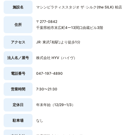
施設名
マシンピラティススタジオ ザ･シルク(the SILK) 柏店
〒277-0842
住所
千葉県柏市末広町4ー13関口由蔵ビル3階
アクセス
JR･東武｢柏駅｣より徒歩1分
法人名／屋号
株式会社 HYV（ハイヴ）
電話番号
047-197-4890
営業時間
7:30〜21:30
定休日
年末年始（12/29~1/3）
駐車場
なし