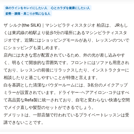
体のラインをキレイにしたい人
心とカラダを健康にしたい人
姿勢・腰痛・肩こりが気になる人
ザ シルク(the SILK)｜マシンピラティススタジオ 柏店は、 JRもし
くは東武線の柏駅より徒歩1分の場所にあるマシンピラティススタ
ジオです。近隣にはショッピングモールがあり、レッスンのついで
にショッピングも楽しめます。
店内には大きな窓が配置されているため、外の光が差し込みやす
く、明るくて開放的な雰囲気です。フロントにはソファも用意され
ており、レッスンの前後にリラックスしたり、インストラクターに
相談したりと過ごしやすいことが特徴と言えます。
白を基調とした清潔なパウダールームには、3名分のメイクアップ
ミラーが設置されています。ドライヤー･ヘアアイロン･コテはすべ
て高品質なRefa製に統一されており、自宅と変わらない快適な空間
でメイク直しや髪型のセットができるでしょう。
デメリットは、一部店舗で行われているプライベートレッスンは受
講できないことです。