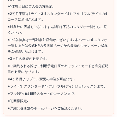
※1体験当日にご入会の方限定｡
※2初月半額は｢ライト3｣｢スタンダード4｣｢フル｣｢フル(デイ)｣の4
コースに適用されます｡
※対象外の店舗もございます｡詳細は下記のスタジオ一覧からご覧
ください｡
※1･2各特典は一部対象外店舗がございます｡本ページの｢スタジオ
一覧｣､または公式HPの各店舗ページから最新のキャンペーン状況
をご確認いただけます｡
※3ヶ月の継続が必要です｡
※ご契約される際はご利用予定口座のキャッシュカードと身分証明
書が必要になります｡
※4ヶ月目よりプラン変更の申込が可能です｡
※ライト3･スタンダード4･フル･フル(デイ)は1日1レッスンまで｡
※フル(デイ)は15時スタートのレッスンまで｡
※初回様限定｡
※詳細は各店舗のホームページをご確認ください｡