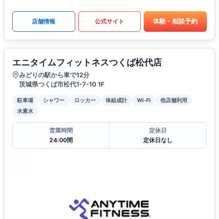
体験・相談予約
店舗情報
公式サイト
エニタイムフィットネスつくば松代店
みどりの駅から車で12分
茨城県つくば市松代1-7-10 1F
駐車場
シャワー
ロッカー
体組成計
Wi-Fi
他店舗利用
水素水
営業時間
定休日
24:00間
定休日なし