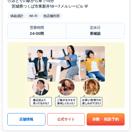
みどりの駅から車で15分
茨城県つくば市東新井19ー7メルシービル 1F
体組成計
Wi-Fi
他店舗利用
営業時間
定休日
24:00間
要確認
体験・相談予約
店舗情報
公式サイト