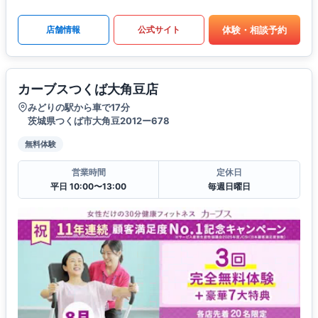
体験・相談予約
店舗情報
公式サイト
カーブスつくば大角豆店
みどりの駅から車で17分
茨城県つくば市大角豆2012ー678
無料体験
営業時間
定休日
平日 10:00〜13:00
毎週日曜日