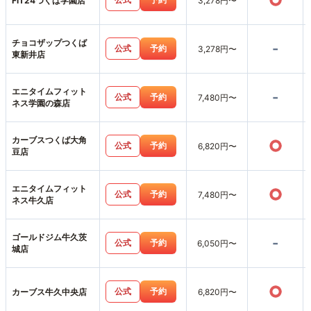
○
FiT24つくば学園店
3,278円〜
チョコザップつくば
-
公式
予約
3,278円〜
東新井店
エニタイムフィット
-
公式
予約
7,480円〜
ネス学園の森店
カーブスつくば大角
○
公式
予約
6,820円〜
豆店
エニタイムフィット
○
公式
予約
7,480円〜
ネス牛久店
ゴールドジム牛久茨
-
公式
予約
6,050円〜
城店
○
公式
予約
カーブス牛久中央店
6,820円〜