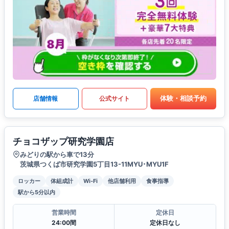
体験・相談予約
店舗情報
公式サイト
チョコザップ研究学園店
みどりの駅から車で13分
茨城県つくば市研究学園5丁目13-11MYU･MYU1F
ロッカー
体組成計
Wi-Fi
他店舗利用
食事指導
駅から5分以内
営業時間
定休日
24:00間
定休日なし