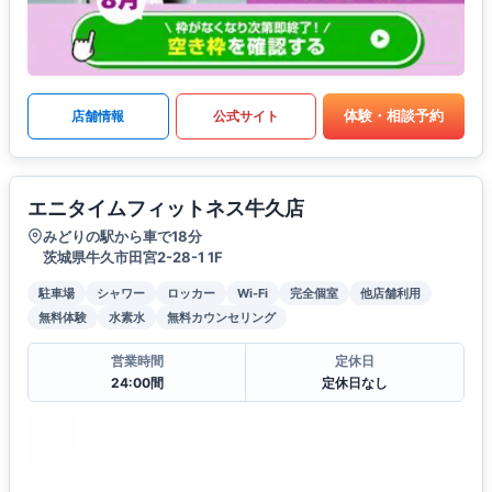
体験・相談予約
店舗情報
公式サイト
エニタイムフィットネス牛久店
みどりの駅から車で18分
茨城県牛久市田宮2-28-1 1F
駐車場
シャワー
ロッカー
Wi-Fi
完全個室
他店舗利用
無料体験
水素水
無料カウンセリング
営業時間
定休日
24:00間
定休日なし