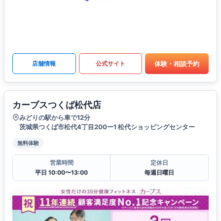
体験・相談予約
店舗情報
公式サイト
カーブスつくば松代店
みどりの駅から車で12分
茨城県つくば市松代4丁目200ー1 松代ショッピングセンター
無料体験
営業時間
定休日
平日 10:00〜13:00
毎週日曜日