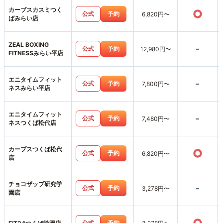
カーブスカスミつく
○
公式
予約
6,820円〜
ばみらい店
ZEAL BOXING
-
公式
予約
12,980円〜
FITNESSみらい平店
エニタイムフィット
-
公式
予約
7,800円〜
ネスみらい平店
エニタイムフィット
-
公式
予約
7,480円〜
ネスつくば松代店
カーブスつくば松代
○
公式
予約
6,820円〜
店
チョコザップ研究学
-
公式
予約
3,278円〜
園店
公式
予約