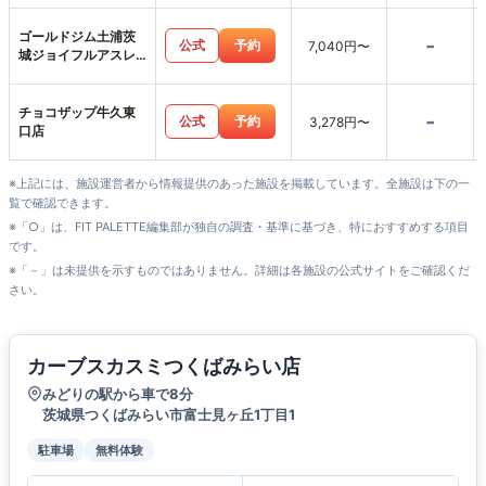
ゴールドジム土浦茨
-
公式
予約
7,040円〜
城ジョイフルアスレ
ティッククラブ店
チョコザップ牛久東
-
公式
予約
3,278円〜
口店
※上記には、施設運営者から情報提供のあった施設を掲載しています。全施設は下の一
覧で確認できます。
※「○」は、FIT PALETTE編集部が独自の調査・基準に基づき、特におすすめする項目
です。
※「－」は未提供を示すものではありません。詳細は各施設の公式サイトをご確認くだ
さい。
カーブスカスミつくばみらい店
みどりの駅から車で8分
茨城県つくばみらい市富士見ヶ丘1丁目1
駐車場
無料体験