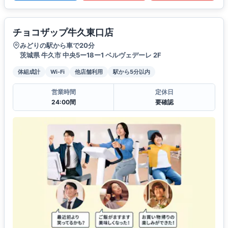
チョコザップ牛久東口店
みどりの駅から車で20分
茨城県 牛久市 中央5ー18ー1 ベルヴェデーレ 2F
体組成計
Wi-Fi
他店舗利用
駅から5分以内
営業時間
定休日
24:00間
要確認