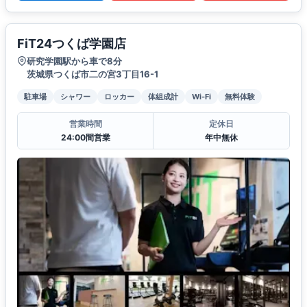
FiT24つくば学園店
研究学園駅から車で8分
茨城県つくば市二の宮3丁目16-1
駐車場
シャワー
ロッカー
体組成計
Wi-Fi
無料体験
営業時間
定休日
24:00間営業
年中無休