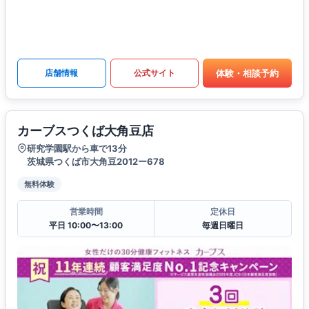
体験・相談予約
店舗情報
公式サイト
カーブスつくば大角豆店
研究学園駅から車で13分
茨城県つくば市大角豆2012ー678
無料体験
営業時間
定休日
平日 10:00〜13:00
毎週日曜日