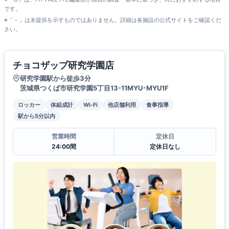
です。
※「－」は未提供を示すものではありません。詳細は各施設の公式サイトをご確認くだ
さい。
チョコザップ研究学園店
研究学園駅から徒歩3分
茨城県つくば市研究学園5丁目13-11MYU･MYU1F
ロッカー
体組成計
Wi-Fi
他店舗利用
食事指導
駅から5分以内
営業時間
定休日
24:00間
定休日なし