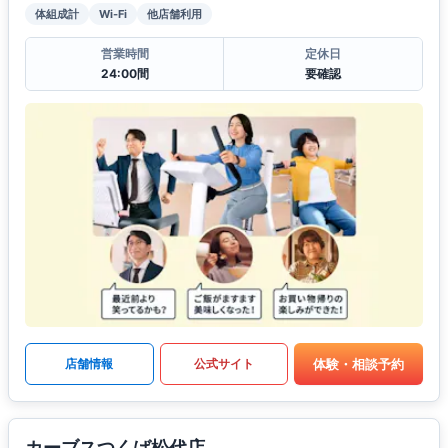
体組成計
Wi-Fi
他店舗利用
営業時間
定休日
24:00間
要確認
体験・相談予約
店舗情報
公式サイト
カーブスつくば松代店