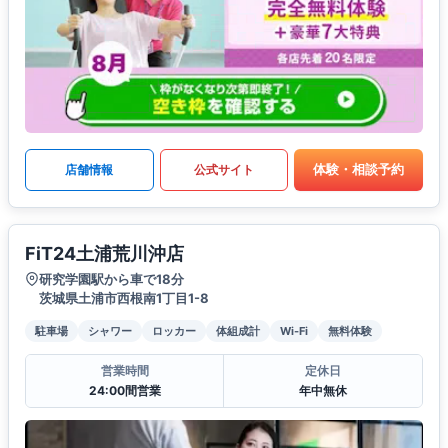
体験・相談予約
店舗情報
公式サイト
FiT24土浦荒川沖店
研究学園駅から車で18分
茨城県土浦市西根南1丁目1-8
駐車場
シャワー
ロッカー
体組成計
Wi-Fi
無料体験
営業時間
定休日
24:00間営業
年中無休