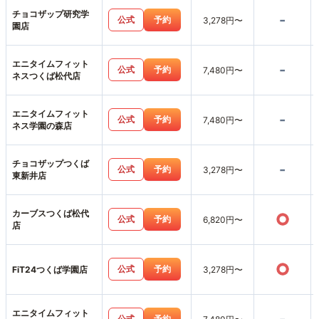
チョコザップ研究学
-
公式
予約
3,278円〜
園店
エニタイムフィット
-
公式
予約
7,480円〜
ネスつくば松代店
エニタイムフィット
-
公式
予約
7,480円〜
ネス学園の森店
チョコザップつくば
-
公式
予約
3,278円〜
東新井店
カーブスつくば松代
○
公式
予約
6,820円〜
店
○
公式
予約
FiT24つくば学園店
3,278円〜
エニタイムフィット
公式
予約