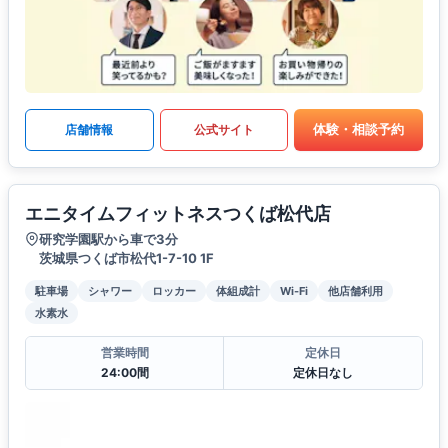
体験・相談予約
店舗情報
公式サイト
エニタイムフィットネスつくば松代店
研究学園駅から車で3分
茨城県つくば市松代1-7-10 1F
駐車場
シャワー
ロッカー
体組成計
Wi-Fi
他店舗利用
水素水
営業時間
定休日
24:00間
定休日なし