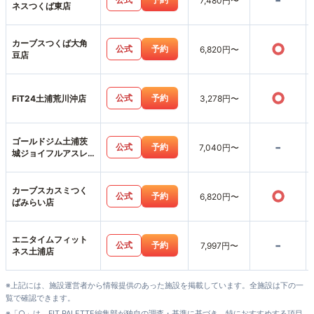
-
7,480円〜
ネスつくば東店
カーブスつくば大角
○
公式
予約
6,820円〜
豆店
○
公式
予約
FiT24土浦荒川沖店
3,278円〜
ゴールドジム土浦茨
-
公式
予約
7,040円〜
城ジョイフルアスレ
ティッククラブ店
カーブスカスミつく
○
公式
予約
6,820円〜
ばみらい店
エニタイムフィット
-
公式
予約
7,997円〜
ネス土浦店
※上記には、施設運営者から情報提供のあった施設を掲載しています。全施設は下の一
覧で確認できます。
※「○」は、FIT PALETTE編集部が独自の調査・基準に基づき、特におすすめする項目