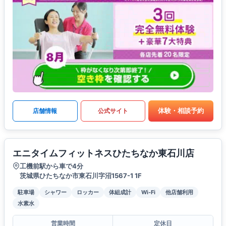
体験・相談予約
店舗情報
公式サイト
エニタイムフィットネスひたちなか東石川店
工機前駅から車で4分
茨城県ひたちなか市東石川字沼1567-1 1F
駐車場
シャワー
ロッカー
体組成計
Wi-Fi
他店舗利用
水素水
営業時間
定休日