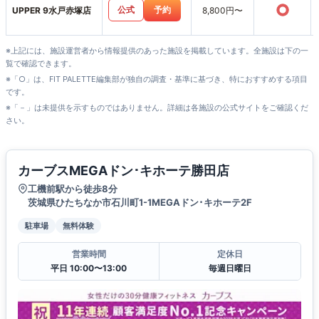
○
公式
予約
UPPER 9水戸赤塚店
8,800円〜
※上記には、施設運営者から情報提供のあった施設を掲載しています。全施設は下の一
覧で確認できます。
※「○」は、FIT PALETTE編集部が独自の調査・基準に基づき、特におすすめする項目
です。
※「－」は未提供を示すものではありません。詳細は各施設の公式サイトをご確認くだ
さい。
カーブスMEGAドン･キホーテ勝田店
工機前駅から徒歩8分
茨城県ひたちなか市石川町1-1MEGAドン･キホーテ2F
駐車場
無料体験
営業時間
定休日
平日 10:00〜13:00
毎週日曜日