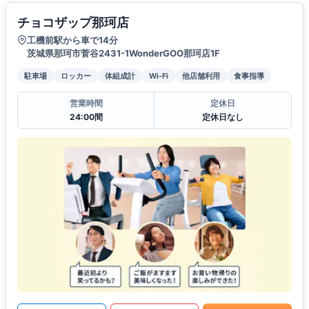
チョコザップ那珂店
工機前駅から車で14分
茨城県那珂市菅谷2431-1WonderGOO那珂店1F
駐車場
ロッカー
体組成計
Wi-Fi
他店舗利用
食事指導
営業時間
定休日
24:00間
定休日なし