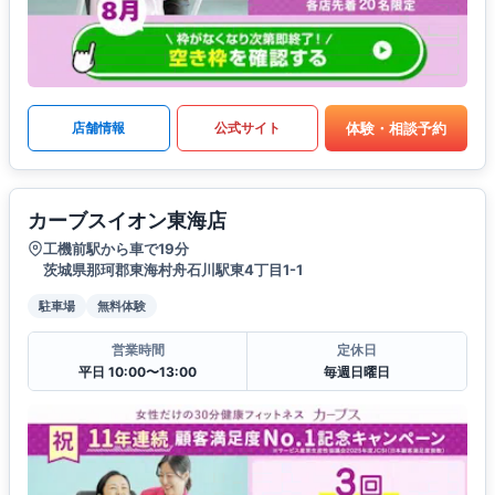
体験・相談予約
店舗情報
公式サイト
カーブスイオン東海店
工機前駅から車で19分
茨城県那珂郡東海村舟石川駅東4丁目1-1
駐車場
無料体験
営業時間
定休日
平日 10:00〜13:00
毎週日曜日