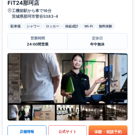
FiT24那珂店
工機前駅から車で16分
茨城県那珂市菅谷5383-4
駐車場
シャワー
ロッカー
体組成計
Wi-Fi
無料体験
営業時間
定休日
24:00間営業
年中無休
体験・相談予約
店舗情報
公式サイト