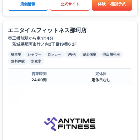
体験・相談予約
店舗情報
公式サイト
エニタイムフィットネス那珂店
工機前駅から車で14分
茨城県那珂市竹ノ内2丁目19番6 2F
駐車場
シャワー
ロッカー
Wi-Fi
完全個室
他店舗利用
無料体験
水素水
営業時間
定休日
24:00間
定休日なし