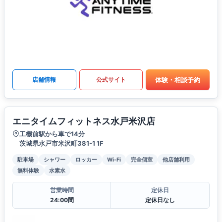
体験・相談予約
店舗情報
公式サイト
エニタイムフィットネス水戸米沢店
工機前駅から車で14分
茨城県水戸市米沢町381-1 1F
駐車場
シャワー
ロッカー
Wi-Fi
完全個室
他店舗利用
無料体験
水素水
営業時間
定休日
24:00間
定休日なし