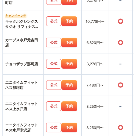
-
3,278円〜
町店
キャンペーン中
○
公式
予約
キックボクシングス
10,778円〜
タジオ リフィナス水
戸店
カーブス水戸元吉田
○
公式
予約
6,820円〜
店
-
公式
予約
チョコザップ那珂店
3,278円〜
エニタイムフィット
○
公式
予約
7,480円〜
ネス那珂店
エニタイムフィット
-
公式
予約
8,250円〜
ネス上水戸店
エニタイムフィット
○
公式
予約
8,250円〜
ネス水戸米沢店