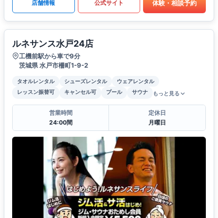
体験・相談予約
店舗情報
公式サイト
ルネサンス水戸24店
工機前駅から車で9分
茨城県 水戸市柵町1-9-2
タオルレンタル
シューズレンタル
ウェアレンタル
レッスン振替可
キャンセル可
プール
サウナ
もっと見る
営業時間
定休日
24:00間
月曜日