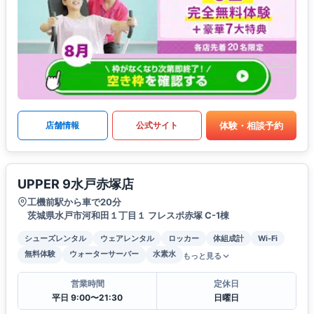
体験・相談予約
店舗情報
公式サイト
UPPER 9水戸赤塚店
工機前駅から車で20分
茨城県水戸市河和田１丁目１ フレスポ赤塚 C-1棟
シューズレンタル
ウェアレンタル
ロッカー
体組成計
Wi-Fi
無料体験
ウォーターサーバー
水素水
もっと見る
営業時間
定休日
平日 9:00〜21:30
日曜日