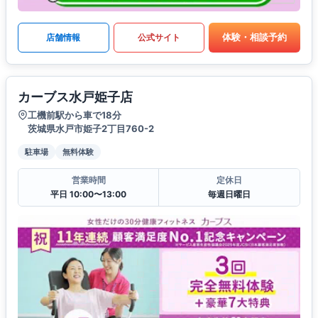
体験・相談予約
店舗情報
公式サイト
カーブス水戸姫子店
工機前駅から車で18分
茨城県水戸市姫子2丁目760-2
駐車場
無料体験
営業時間
定休日
平日 10:00〜13:00
毎週日曜日