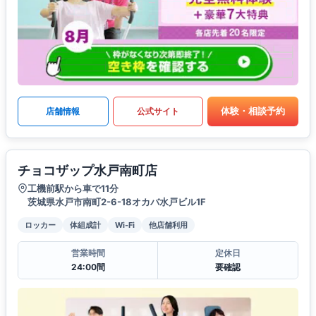
体験・相談予約
店舗情報
公式サイト
チョコザップ水戸南町店
工機前駅から車で11分
茨城県水戸市南町2-6-18オカバ水戸ビル1F
ロッカー
体組成計
Wi-Fi
他店舗利用
営業時間
定休日
24:00間
要確認