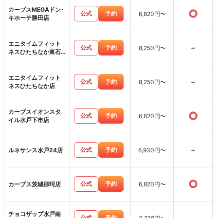
カーブスMEGAドン･
○
公式
予約
6,820円〜
キホーテ勝田店
エニタイムフィット
-
公式
予約
8,250円〜
ネスひたちなか東石
川店
エニタイムフィット
-
公式
予約
8,250円〜
ネスひたちなか店
カーブスイオンスタ
○
公式
予約
6,820円〜
イル水戸下市店
-
公式
予約
ルネサンス水戸24店
6,930円〜
○
公式
予約
カーブス茨城那珂店
6,820円〜
チョコザップ水戸南
公式
予約