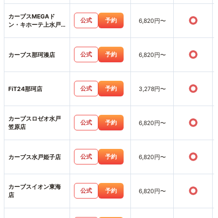
カーブスMEGAド
○
公式
予約
6,820円〜
ン・キホーテ上水戸
店
○
公式
予約
カーブス那珂湊店
6,820円〜
○
公式
予約
FiT24那珂店
3,278円〜
カーブスロゼオ水戸
○
公式
予約
6,820円〜
笠原店
○
公式
予約
カーブス水戸姫子店
6,820円〜
カーブスイオン東海
○
公式
予約
6,820円〜
店