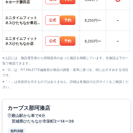
キホーテ勝田店
エニタイムフィット
-
公式
予約
8,250円〜
ネスひたちなか東石
川店
エニタイムフィット
-
公式
予約
8,250円〜
ネスひたちなか店
※上記には、施設運営者から情報提供のあった施設を掲載しています。全施設は下の一
覧で確認できます。
※「○」は、FIT PALETTE編集部が独自の調査・基準に基づき、特におすすめする項目
です。
※「－」は未提供を示すものではありません。詳細は各施設の公式サイトをご確認くだ
さい。
カーブス那珂湊店
殿山駅から車で4分
茨城県ひたちなか市栄町2ー14ー39
無料体験