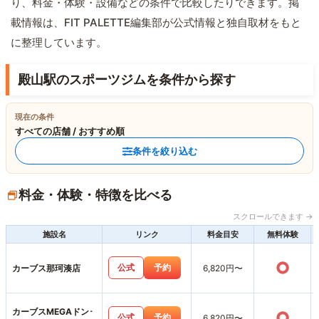
り、料金・体験・設備などの条件で比較したりできます。掲
載情報は、FIT PALETTE編集部が公式情報と独自取材をもと
に整理しています。
殿山駅のスポーツジムを条件から探す
現在の条件
すべての店舗 / おすすめ順
条件を絞り込む
料金・体験・特徴を比べる
スクロールできます →
施設名
リンク
料金目安
無料体験
○
公式
予約
カーブス那珂湊店
6,820円〜
カーブスMEGAドン･
○
公式
予約
6,820円〜