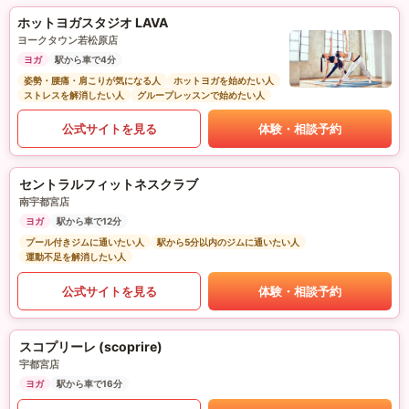
ホットヨガスタジオ LAVA
ヨークタウン若松原店
ヨガ
駅から車で4分
姿勢・腰痛・肩こりが気になる人
ホットヨガを始めたい人
ストレスを解消したい人
グループレッスンで始めたい人
公式サイトを見る
体験・相談予約
セントラルフィットネスクラブ
南宇都宮店
ヨガ
駅から車で12分
プール付きジムに通いたい人
駅から5分以内のジムに通いたい人
運動不足を解消したい人
公式サイトを見る
体験・相談予約
スコプリーレ (scoprire)
宇都宮店
ヨガ
駅から車で16分