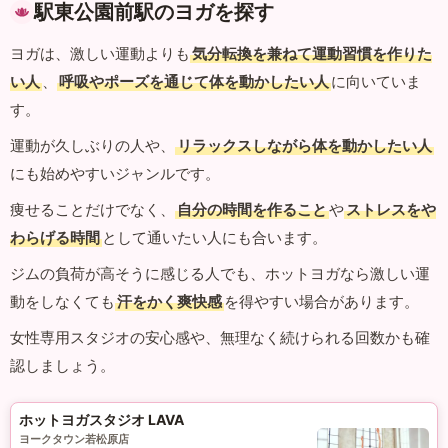
駅東公園前駅のヨガを探す
ヨガは、激しい運動よりも
気分転換を兼ねて運動習慣を作りた
い人
、
呼吸やポーズを通じて体を動かしたい人
に向いていま
す。
運動が久しぶりの人や、
リラックスしながら体を動かしたい人
にも始めやすいジャンルです。
痩せることだけでなく、
自分の時間を作ること
や
ストレスをや
わらげる時間
として通いたい人にも合います。
ジムの負荷が高そうに感じる人でも、ホットヨガなら激しい運
動をしなくても
汗をかく爽快感
を得やすい場合があります。
女性専用スタジオの安心感や、無理なく続けられる回数かも確
認しましょう。
ホットヨガスタジオ LAVA
ヨークタウン若松原店