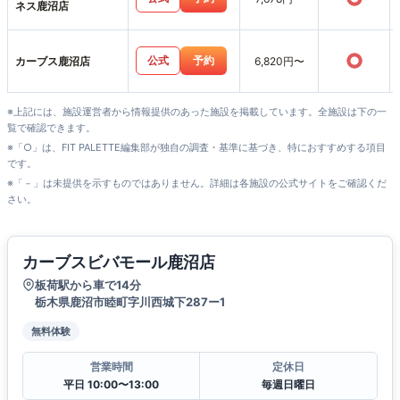
ネス鹿沼店
○
公式
予約
カーブス鹿沼店
6,820円〜
※上記には、施設運営者から情報提供のあった施設を掲載しています。全施設は下の一
覧で確認できます。
※「○」は、FIT PALETTE編集部が独自の調査・基準に基づき、特におすすめする項目
です。
※「－」は未提供を示すものではありません。詳細は各施設の公式サイトをご確認くだ
さい。
カーブスビバモール鹿沼店
板荷駅から車で14分
栃木県鹿沼市睦町字川西城下287ー1
無料体験
営業時間
定休日
平日 10:00〜13:00
毎週日曜日