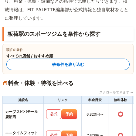
り、料金・体験・設備などの条件で比較したりできます。掲
載情報は、FIT PALETTE編集部が公式情報と独自取材をもと
に整理しています。
板荷駅のスポーツジムを条件から探す
現在の条件
すべての店舗 / おすすめ順
条件を絞り込む
料金・体験・特徴を比べる
スクロールできます →
施設名
リンク
料金目安
無料体験
カーブスビバモール
○
公式
予約
6,820円〜
鹿沼店
エニタイムフィット
○
公式
予約
7,678円〜