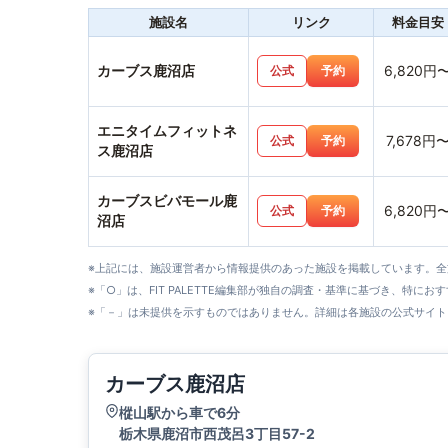
施設名
リンク
料金目安
カーブス鹿沼店
6,820円
公式
予約
エニタイムフィットネ
7,678円
公式
予約
ス鹿沼店
カーブスビバモール鹿
6,820円
公式
予約
沼店
※上記には、施設運営者から情報提供のあった施設を掲載しています。
※「○」は、FIT PALETTE編集部が独自の調査・基準に基づき、特にお
※「－」は未提供を示すものではありません。詳細は各施設の公式サイト
カーブス鹿沼店
樅山駅から車で6分
栃木県鹿沼市西茂呂3丁目57-2