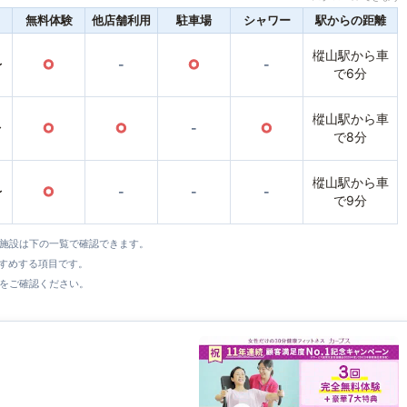
無料体験
他店舗利用
駐車場
シャワー
駅からの距離
樅山駅から車
〜
○
-
○
-
で6分
樅山駅から車
〜
○
○
-
○
で8分
樅山駅から車
〜
○
-
-
-
で9分
全施設は下の一覧で確認できます。
すすめする項目です。
をご確認ください。