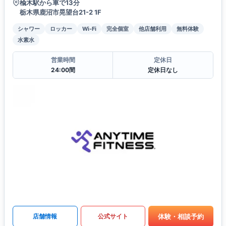
楡木駅から車で13分
栃木県鹿沼市晃望台21-2 1F
シャワー
ロッカー
Wi-Fi
完全個室
他店舗利用
無料体験
水素水
営業時間
定休日
24:00間
定休日なし
体験・相談予約
店舗情報
公式サイト