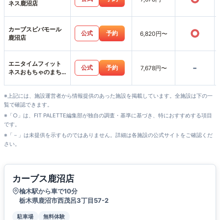
ネス鹿沼店
カーブスビバモール
○
公式
予約
6,820円〜
鹿沼店
エニタイムフィット
-
公式
予約
7,678円〜
ネスおもちゃのまち
店
※上記には、施設運営者から情報提供のあった施設を掲載しています。全施設は下の一
覧で確認できます。
※「○」は、FIT PALETTE編集部が独自の調査・基準に基づき、特におすすめする項目
です。
※「－」は未提供を示すものではありません。詳細は各施設の公式サイトをご確認くだ
さい。
カーブス鹿沼店
楡木駅から車で10分
栃木県鹿沼市西茂呂3丁目57-2
駐車場
無料体験