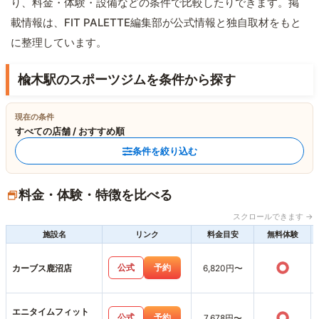
り、料金・体験・設備などの条件で比較したりできます。掲
載情報は、FIT PALETTE編集部が公式情報と独自取材をもと
に整理しています。
楡木駅のスポーツジムを条件から探す
現在の条件
すべての店舗 / おすすめ順
条件を絞り込む
料金・体験・特徴を比べる
スクロールできます →
施設名
リンク
料金目安
無料体験
○
公式
予約
カーブス鹿沼店
6,820円〜
エニタイムフィット
○
公式
予約
7,678円〜