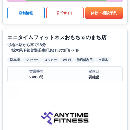
体験・相談予約
店舗情報
公式サイト
エニタイムフィットネスおもちゃのまち店
楡木駅から車で18分
栃木県下都賀郡壬生町あけぼの町8-7 1F
駐車場
シャワー
ロッカー
Wi-Fi
他店舗利用
水素水
営業時間
定休日
24:00間
要確認