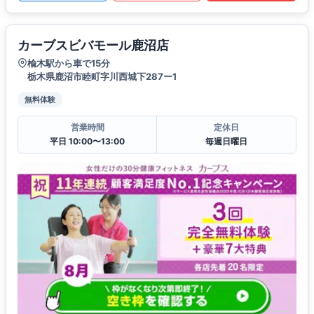
カーブスビバモール鹿沼店
楡木駅から車で15分
栃木県鹿沼市睦町字川西城下287ー1
無料体験
営業時間
定休日
平日 10:00〜13:00
毎週日曜日