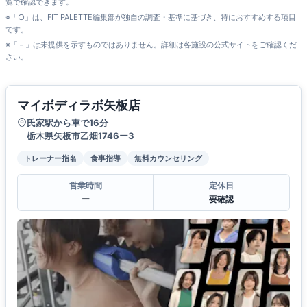
覧で確認できます。
※「○」は、FIT PALETTE編集部が独自の調査・基準に基づき、特におすすめする項目
です。
※「－」は未提供を示すものではありません。詳細は各施設の公式サイトをご確認くだ
さい。
マイボディラボ矢板店
氏家駅から車で16分
栃木県矢板市乙畑1746ー3
トレーナー指名
食事指導
無料カウンセリング
営業時間
定休日
ー
要確認