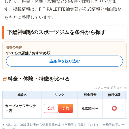
したり、料金・体験・設備などの条件で比較したりできま
す。掲載情報は、FIT PALETTE編集部が公式情報と独自取材
をもとに整理しています。
下総神崎駅のスポーツジムを条件から探す
現在の条件
すべての店舗 / おすすめ順
条件を絞り込む
料金・体験・特徴を比べる
スクロールできます →
施設名
リンク
料金目安
無料体験
カーブスサワラシテ
○
公式
予約
6,820円〜
ィ店
※上記には、施設運営者から情報提供のあった施設を掲載しています。全施設は下の一