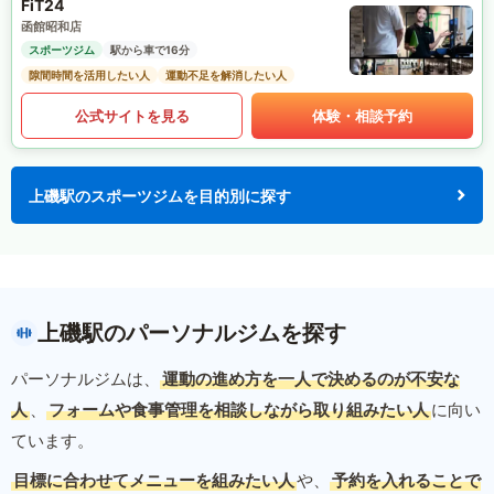
FiT24
函館昭和店
スポーツジム
駅から車で16分
隙間時間を活用したい人
運動不足を解消したい人
公式サイトを見る
体験・相談予約
上磯駅のスポーツジムを目的別に探す
上磯駅のパーソナルジムを探す
パーソナルジムは、
運動の進め方を一人で決めるのが不安な
人
、
フォームや食事管理を相談しながら取り組みたい人
に向い
ています。
目標に合わせてメニューを組みたい人
や、
予約を入れることで