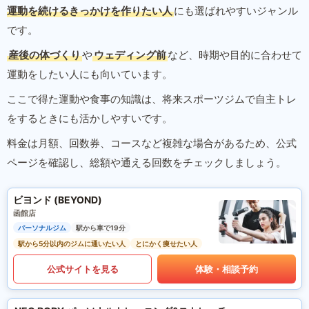
運動を続けるきっかけを作りたい人
にも選ばれやすいジャンル
です。
産後の体づくり
や
ウェディング前
など、時期や目的に合わせて
運動をしたい人にも向いています。
ここで得た運動や食事の知識は、将来スポーツジムで自主トレ
をするときにも活かしやすいです。
料金は月額、回数券、コースなど複雑な場合があるため、公式
ページを確認し、総額や通える回数をチェックしましょう。
ビヨンド (BEYOND)
函館店
パーソナルジム
駅から車で19分
駅から5分以内のジムに通いたい人
とにかく痩せたい人
公式サイトを見る
体験・相談予約