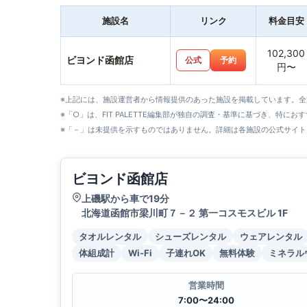
施設名
リンク
料金目安
102,300
ビヨンド函館店
公式
予約
円〜
※上記には、施設運営者から情報提供のあった施設を掲載しています。
※「○」は、FIT PALETTE編集部が独自の調査・基準に基づき、特にお
※「－」は未提供を示すものではありません。詳細は各施設の公式サイト
ビヨンド函館店
上磯駅から車で19分
北海道函館市梁川町７－２ 第一コスモスビル 1F
タオルレンタル
シューズレンタル
ウェアレンタル
体組成計
Wi-Fi
子連れOK
無料体験
ミネラル
営業時間
7:00〜24:00