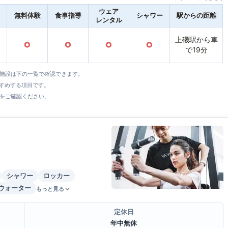
ウェア
無料体験
食事指導
シャワー
駅からの距離
レンタル
上磯駅から車
○
○
○
○
で19分
全施設は下の一覧で確認できます。
すすめする項目です。
をご確認ください。
シャワー
ロッカー
ウォーター
もっと見る
定休日
年中無休