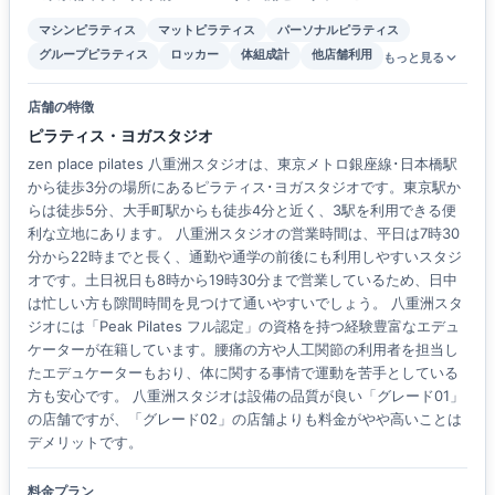
マシンピラティス
マットピラティス
パーソナルピラティス
グループピラティス
ロッカー
体組成計
他店舗利用
もっと見る
店舗の特徴
ピラティス・ヨガスタジオ
zen place pilates 八重洲スタジオは、東京メトロ銀座線･日本橋駅
から徒歩3分の場所にあるピラティス･ヨガスタジオです。東京駅か
らは徒歩5分、大手町駅からも徒歩4分と近く、3駅を利用できる便
利な立地にあります。 八重洲スタジオの営業時間は、平日は7時30
分から22時までと長く、通勤や通学の前後にも利用しやすいスタジ
オです。土日祝日も8時から19時30分まで営業しているため、日中
は忙しい方も隙間時間を見つけて通いやすいでしょう。 八重洲スタ
ジオには「Peak Pilates フル認定」の資格を持つ経験豊富なエデュ
ケーターが在籍しています。腰痛の方や人工関節の利用者を担当し
たエデュケーターもおり、体に関する事情で運動を苦手としている
方も安心です。 八重洲スタジオは設備の品質が良い「グレード01」
の店舗ですが、「グレード02」の店舗よりも料金がやや高いことは
デメリットです。
料金プラン