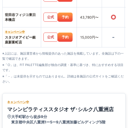
世田谷フィジコ東日
○
公式
予約
43,780円〜
本橋店
キャンペーン中
-
公式
予約
スタジオアイビー銀
15,000円〜
座新富町店
※上記には、施設運営者から情報提供のあった施設を掲載しています。全施設は下の一
覧で確認できます。
※「○」は、FIT PALETTE編集部が独自の調査・基準に基づき、特におすすめする項目
です。
※「－」は未提供を示すものではありません。詳細は各施設の公式サイトをご確認くだ
さい。
キャンペーン中
マシンピラティススタジオ ザ･シルク八重洲店
大手町駅から徒歩9分
東京都中央区八重洲1ー5ー9八重洲加藤ビルディング5階