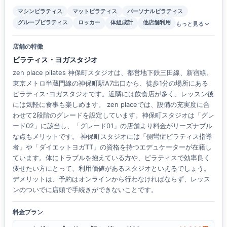
マシンピラティス
マットピラティス
パーソナルピラティス
グループピラティス
ロッカー
体組成計
他店舗利用
もっと見る
店舗の特徴
ピラティス・ヨガスタジオ
zen place pilates 神保町スタジオは、都営地下鉄三田線、新宿線、
東京メトロ半蔵門線の神保町駅A7出口から、徒歩1分の場所にある
ピラティス･ヨガスタジオです。近隣には飲食店が多く、レッスン後
には気軽に食事も楽しめます。 zen placeでは、設備の充実度に合
わせて2段階のグレードを設定しています。神保町スタジオは「グレ
ード02」に該当し、「グレード01」の店舗より料金がリーズナブル
な点もメリットです。 神保町スタジオには「側彎症ピラティス指導
者」や「ダイエットヨガTT」の資格を持つエデュケーターが在籍し
ています。体にトラブルを抱えている方や、ピラティスで効率良く
痩せたい方にとって、利用価値があるスタジオといえるでしょう。
デメリットは、予約はオンラインから行わなければならず、レッス
ンのついでに店頭で手続きができないことです。
料金プラン