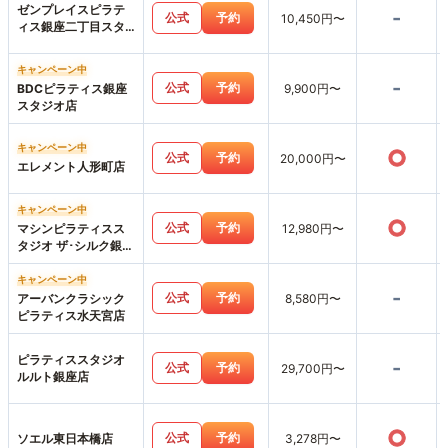
ゼンプレイスピラテ
-
公式
予約
10,450円〜
ィス銀座二丁目スタ
ジオ店
キャンペーン中
-
公式
予約
BDCピラティス銀座
9,900円〜
スタジオ店
キャンペーン中
○
公式
予約
20,000円〜
エレメント人形町店
キャンペーン中
○
公式
予約
マシンピラティスス
12,980円〜
タジオ ザ･シルク銀座
一丁目店
キャンペーン中
-
公式
予約
アーバンクラシック
8,580円〜
ピラティス水天宮店
ピラティススタジオ
-
公式
予約
29,700円〜
ルルト銀座店
○
公式
予約
ソエル東日本橋店
3,278円〜