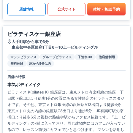
体験・相談予約
店舗情報
公式サイト
ピラティスケー銀座店
大手町駅から車で3分
東京都中央区銀座1丁目6ー10上一ビルディング7F
マシンピラティス
グループピラティス
子連れOK
他店舗利用
無料体験
駅から5分以内
店舗の特徴
本気ボディメイク
ピラティス K(pilates K) 銀座店は、東京メトロ有楽町線の銀座一丁
目駅 7番出口より徒歩1分の位置にある女性限定のピラティススタジ
オです。その他、東京メトロ銀座線の銀座駅A13出口より徒歩4分、
東京メトロ丸の内線の銀座駅C8出口より徒歩5分、JR有楽町駅の京
橋口より徒歩6分と複数の路線や駅からアクセス抜群です。「上一ビ
ルディング」の7階に入っており、同じ建物内にはカフェが入ってい
るので、レッスン前後にカフェでひと息つけます。 マシンを活用し