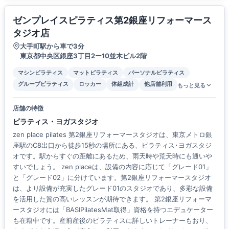
ゼンプレイスピラティス第2銀座リフォーマース
タジオ店
大手町駅から車で3分
東京都中央区銀座3丁目2ー10並木ビル2階
マシンピラティス
マットピラティス
パーソナルピラティス
グループピラティス
ロッカー
体組成計
他店舗利用
もっと見る
店舗の特徴
ピラティス・ヨガスタジオ
zen place pilates 第2銀座リフォーマースタジオは、東京メトロ銀
座駅のC8出口から徒歩15秒の場所にある、ピラティス･ヨガスタジ
オです。駅からすぐの距離にあるため、雨天時や荒天時にも通いや
すいでしょう。 zen placeは、設備の内容に応じて「グレード01」
と「グレード02」に分けています。第2銀座リフォーマースタジオ
は、より設備が充実したグレード01のスタジオであり、多彩な設備
を活用した質の高いレッスンが期待できます。 第2銀座リフォーマ
ースタジオには「BASIPilatesMat取得」資格を持つエデュケーター
も在籍中です。産前産後のピラティスに詳しいトレーナーもおり、