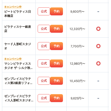
キャンペーン中
-
公式
予約
ビートピラティス日
9,600円〜
本橋店
ピラティスケー銀座
○
公式
予約
12,320円〜
店
ヤード人形町スタジ
○
公式
予約
7,700円〜
オ
キャンペーン中
○
公式
予約
マシンピラティスス
12,980円〜
タジオ ザ･シルク秋葉
原店
ゼンプレイスピラテ
-
公式
予約
10,450円〜
ィス第2銀座リフォー
マースタジオ店
ゼンプレイスピラテ
-
公式
予約
9,625円〜
ィス人形町スタジオ
店