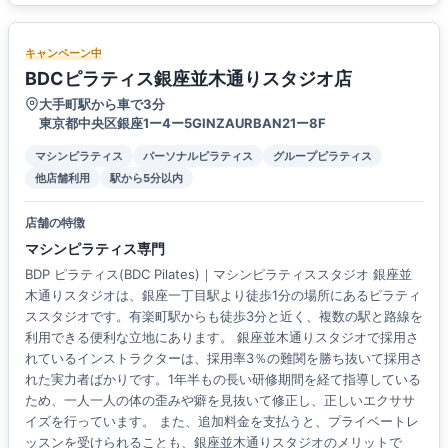
キャンペーン中
BDCピラティス銀座並木通りスタジオ店
大手町駅から車で3分
東京都中央区銀座1ー4ー5GINZAURBAN21ー8F
マシンピラティス
パーソナルピラティス
グループピラティス
他店舗利用
駅から5分以内
店舗の特徴
マシンピラティス専門
BDP ピラティス(BDC Pilates)｜マシンピラティススタジオ 銀座並
木通りスタジオは、銀座一丁目駅より徒歩1分の場所にあるピラティ
ススタジオです。有楽町駅からも徒歩3分と近く、複数の駅と路線を
利用できる便利な立地にあります。 銀座並木通りスタジオで採用さ
れているインストラクターは、採用率3％の難関を勝ち抜いて採用さ
れた実力者ばかりです。1年半もの長い研修期間を経て指導している
ため、一人一人の体の歪みや癖を見抜いて修正し、正しいエクササ
イズを行っています。 また、追加料金を支払うと、プライベートレ
ッスンを受けられることも、銀座並木通りスタジオのメリットで