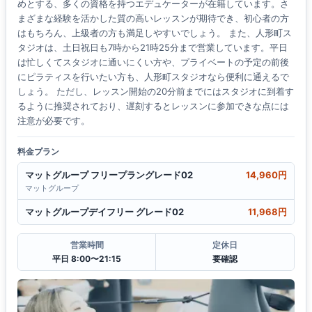
めとする、多くの資格を持つエデュケーターが在籍しています。さ
まざまな経験を活かした質の高いレッスンが期待でき、初心者の方
はもちろん、上級者の方も満足しやすいでしょう。 また、人形町ス
タジオは、土日祝日も7時から21時25分まで営業しています。平日
は忙しくてスタジオに通いにくい方や、プライベートの予定の前後
にピラティスを行いたい方も、人形町スタジオなら便利に通えるで
しょう。 ただし、レッスン開始の20分前までにはスタジオに到着す
るように推奨されており、遅刻するとレッスンに参加できな点には
注意が必要です。
料金プラン
マットグループ フリープラングレード02
14,960円
マットグループ
マットグループデイフリー グレード02
11,968円
営業時間
定休日
平日 8:00〜21:15
要確認