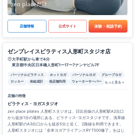
体験・相談予約
店舗情報
公式サイト
ゼンプレイスピラティス人形町スタジオ店
大手町駅から車で4分
東京都中央区日本橋人形町1ー17ー7ナンヤビル7F
パーソナルピラティス
ホットヨガ
パーソナルヨガ
グループヨガ
ロッカー
体組成計
他店舗利用
ウォーターサーバー
もっと見る
店舗の特徴
ピラティス・ヨガスタジオ
zen place pilates 人形町スタジオは、日比谷線の人形町駅A2出口
から徒歩1分の場所にある、ピラティス･ヨガスタジオです。浅草線
人形町駅のA3出口からも徒歩5分と近く、2路線を利用できます。
人形町スタジオには「全米ヨガアライアンスRYT500修了」をはじ