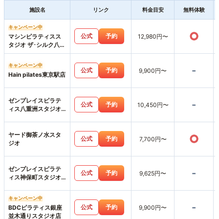
施設名
リンク
料金目安
無料体験
キャンペーン中
○
公式
予約
マシンピラティスス
12,980円〜
タジオ ザ･シルク八重
洲店
キャンペーン中
-
公式
予約
9,900円〜
Hain pilates東京駅店
ゼンプレイスピラテ
-
公式
予約
10,450円〜
ィス八重洲スタジオ
店
ヤード御茶ノ水スタ
○
公式
予約
7,700円〜
ジオ
ゼンプレイスピラテ
-
公式
予約
9,625円〜
ィス神保町スタジオ
店
キャンペーン中
-
公式
予約
BDCピラティス銀座
9,900円〜
並木通りスタジオ店