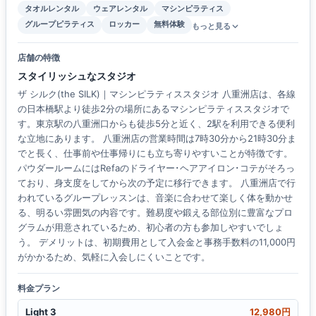
タオルレンタル
ウェアレンタル
マシンピラティス
グループピラティス
ロッカー
無料体験
もっと見る
店舗の特徴
スタイリッシュなスタジオ
ザ シルク(the SILK)｜マシンピラティススタジオ 八重洲店は、各線
の日本橋駅より徒歩2分の場所にあるマシンピラティススタジオで
す。東京駅の八重洲口からも徒歩5分と近く、2駅を利用できる便利
な立地にあります。 八重洲店の営業時間は7時30分から21時30分ま
でと長く、仕事前や仕事帰りにも立ち寄りやすいことが特徴です。
パウダールームにはRefaのドライヤー･ヘアアイロン･コテがそろっ
ており、身支度をしてから次の予定に移行できます。 八重洲店で行
われているグループレッスンは、音楽に合わせて楽しく体を動かせ
る、明るい雰囲気の内容です。難易度や鍛える部位別に豊富なプロ
グラムが用意されているため、初心者の方も参加しやすいでしょ
う。 デメリットは、初期費用として入会金と事務手数料の11,000円
がかかるため、気軽に入会しにくいことです。
料金プラン
Light 3
12,980円