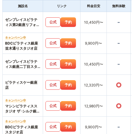
施設名
リンク
料金目安
無料体験
ゼンプレイスピラテ
-
公式
予約
10,450円〜
ィス第2銀座リフォー
マースタジオ店
キャンペーン中
-
公式
予約
BDCピラティス銀座
9,900円〜
並木通りスタジオ店
ゼンプレイスピラテ
-
公式
予約
10,450円〜
ィス銀座二丁目スタ
ジオ店
ピラティスケー銀座
○
公式
予約
12,320円〜
店
キャンペーン中
○
公式
予約
マシンピラティスス
12,980円〜
タジオ ザ･シルク銀座
一丁目店
キャンペーン中
-
公式
予約
BDCピラティス銀座
9,900円〜
スタジオ店