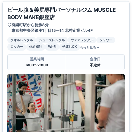
ビール腹＆美尻専門パーソナルジム MUSCLE
BODY MAKE銀座店
有楽町駅から徒歩8分
東京都中央区銀座1丁目15ー14 北村企業ビル4F
タオルレンタル
シューズレンタル
ウェアレンタル
シャワー
ロッカー
体組成計
Wi-Fi
子連れOK
もっと見る
営業時間
定休日
6:00〜23:00
不定休