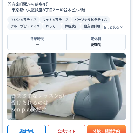
有楽町駅から徒歩4分
東京都中央区銀座3丁目2ー10並木ビル2階
マシンピラティス
マットピラティス
パーソナルピラティス
グループピラティス
ロッカー
体組成計
他店舗利用
もっと見る
営業時間
定休日
ー
要確認
体験・相談予約
店舗情報
公式サイト