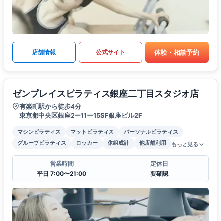
体験・相談予約
店舗情報
公式サイト
ゼンプレイスピラティス銀座二丁目スタジオ店
有楽町駅から徒歩4分
東京都中央区銀座2ー11ー15SF銀座ビル2F
マシンピラティス
マットピラティス
パーソナルピラティス
グループピラティス
ロッカー
体組成計
他店舗利用
もっと見る
営業時間
定休日
平日 7:00〜21:00
要確認