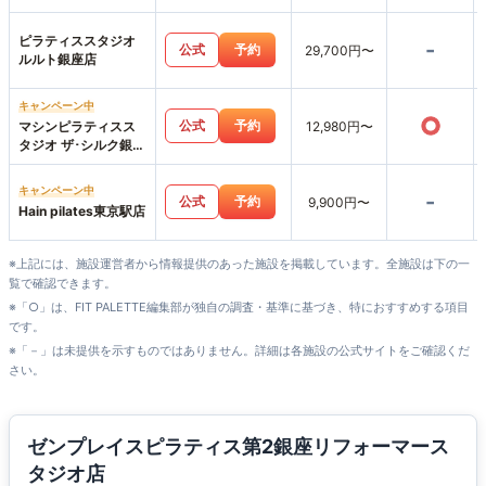
ピラティススタジオ
-
公式
予約
29,700円〜
ルルト銀座店
キャンペーン中
○
公式
予約
マシンピラティスス
12,980円〜
タジオ ザ･シルク銀座
店
キャンペーン中
-
公式
予約
9,900円〜
Hain pilates東京駅店
※上記には、施設運営者から情報提供のあった施設を掲載しています。全施設は下の一
覧で確認できます。
※「○」は、FIT PALETTE編集部が独自の調査・基準に基づき、特におすすめする項目
です。
※「－」は未提供を示すものではありません。詳細は各施設の公式サイトをご確認くだ
さい。
ゼンプレイスピラティス第2銀座リフォーマース
タジオ店