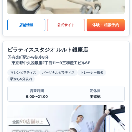
体験・相談予約
店舗情報
公式サイト
ピラティススタジオ ルルト銀座店
有楽町駅から徒歩8分
東京都中央区銀座2丁目11ー9三和産工ビル6F
マシンピラティス
パーソナルピラティス
トレーナー指名
駅から5分以内
営業時間
定休日
9:00〜21:00
要確認