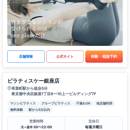
体験・相談予約
店舗情報
公式サイト
ピラティスケー銀座店
有楽町駅から徒歩5分
東京都中央区銀座1丁目6ー10上一ビルディング7F
マシンピラティス
グループピラティス
子連れOK
他店舗利用
無料体験
駅から5分以内
営業時間
定休日
火~金9:30〜22:00
毎週月曜日