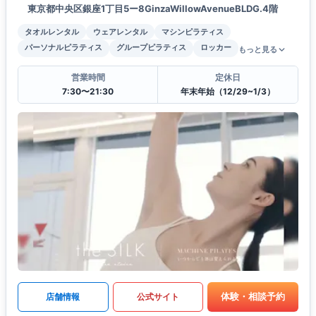
東京都中央区銀座1丁目5ー8GinzaWillowAvenueBLDG.4階
タオルレンタル
ウェアレンタル
マシンピラティス
パーソナルピラティス
グループピラティス
ロッカー
もっと見る
営業時間
定休日
7:30〜21:30
年末年始（12/29~1/3）
体験・相談予約
店舗情報
公式サイト