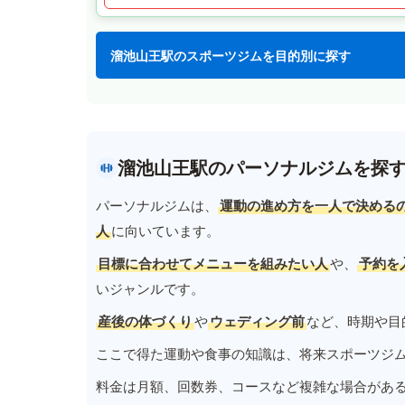
溜池山王駅のスポーツジムを目的別に探す
溜池山王駅のパーソナルジムを探
パーソナルジムは、
運動の進め方を一人で決める
人
に向いています。
目標に合わせてメニューを組みたい人
や、
予約を
いジャンルです。
産後の体づくり
や
ウェディング前
など、時期や目
ここで得た運動や食事の知識は、将来スポーツジ
料金は月額、回数券、コースなど複雑な場合があ