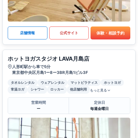
体験・相談予約
店舗情報
公式サイト
ホットヨガスタジオ LAVA月島店
人形町駅から車で5分
東京都中央区月島1ー8ー3BR月島1ビル3F
タオルレンタル
ウェアレンタル
マットピラティス
ホットヨガ
常温ヨガ
シャワー
ロッカー
他店舗利用
もっと見る
営業時間
定休日
ー
毎週金曜日