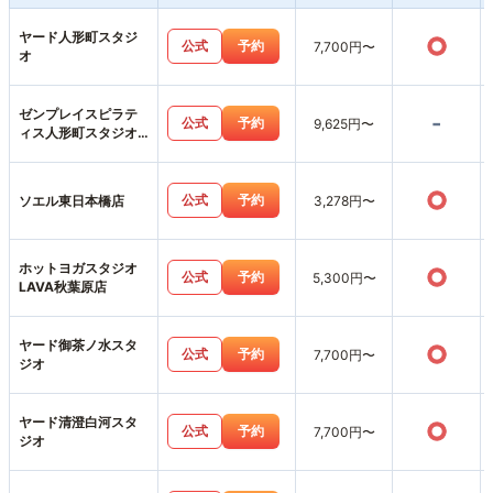
ヤード人形町スタジ
○
公式
予約
7,700円〜
オ
ゼンプレイスピラテ
-
公式
予約
9,625円〜
ィス人形町スタジオ
店
○
公式
予約
ソエル東日本橋店
3,278円〜
ホットヨガスタジオ
○
公式
予約
5,300円〜
LAVA秋葉原店
ヤード御茶ノ水スタ
○
公式
予約
7,700円〜
ジオ
ヤード清澄白河スタ
○
公式
予約
7,700円〜
ジオ