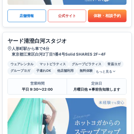
体験・相談予約
店舗情報
公式サイト
ヤード清澄白河スタジオ
人形町駅から車で4分
東京都江東区白河2丁目1番4号Solid SHARES 2F~4F
ウェアレンタル
マットピラティス
グループピラティス
常温ヨガ
グループヨガ
子連れOK
他店舗利用
無料体験
もっと見る
営業時間
定休日
平日 9:30〜22:00
月曜日他 ※事前告知致します