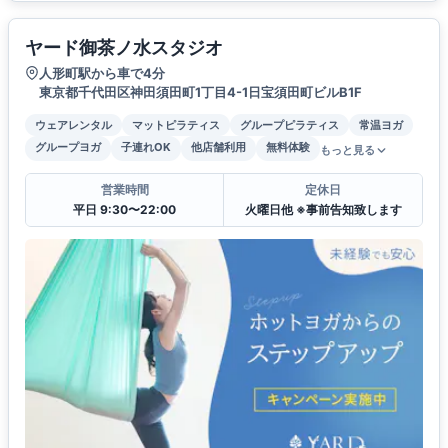
ヤード御茶ノ水スタジオ
人形町駅から車で4分
東京都千代田区神田須田町1丁目4-1日宝須田町ビルB1F
ウェアレンタル
マットピラティス
グループピラティス
常温ヨガ
グループヨガ
子連れOK
他店舗利用
無料体験
もっと見る
営業時間
定休日
平日 9:30〜22:00
火曜日他 ※事前告知致します