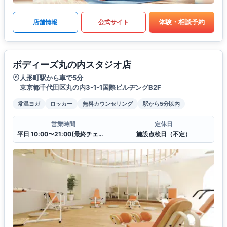
体験・相談予約
店舗情報
公式サイト
ボディーズ丸の内スタジオ店
人形町駅から車で5分
東京都千代田区丸の内3-1-1国際ビルヂングB2F
常温ヨガ
ロッカー
無料カウンセリング
駅から5分以内
営業時間
定休日
平日 10:00〜21:00(最終チェックイン20:30)
施設点検日（不定）