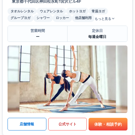
東京都千代田区神田松永町1宮沢ビル4F
タオルレンタル
ウェアレンタル
ホットヨガ
常温ヨガ
グループヨガ
シャワー
ロッカー
他店舗利用
もっと見る
営業時間
定休日
ー
毎週金曜日
体験・相談予約
店舗情報
公式サイト