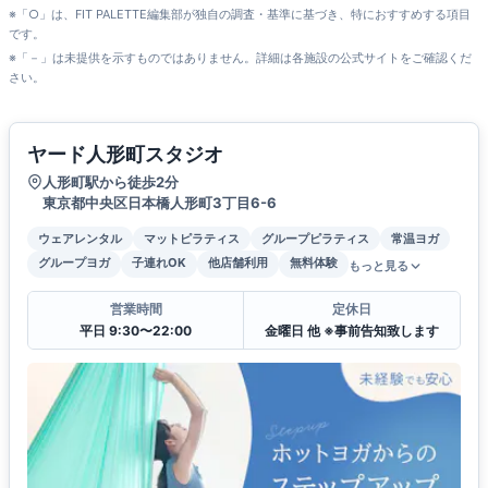
※「○」は、FIT PALETTE編集部が独自の調査・基準に基づき、特におすすめする項目
です。
※「－」は未提供を示すものではありません。詳細は各施設の公式サイトをご確認くだ
さい。
ヤード人形町スタジオ
人形町駅から徒歩2分
東京都中央区日本橋人形町3丁目6-6
ウェアレンタル
マットピラティス
グループピラティス
常温ヨガ
グループヨガ
子連れOK
他店舗利用
無料体験
もっと見る
営業時間
定休日
平日 9:30〜22:00
金曜日 他 ※事前告知致します