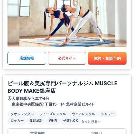
体験・相談予約
店舗情報
公式サイト
ビール腹＆美尻専門パーソナルジム MUSCLE
BODY MAKE銀座店
人形町駅から車で4分
東京都中央区銀座1丁目15ー14 北村企業ビル4F
タオルレンタル
シューズレンタル
ウェアレンタル
シャワー
ロッカー
体組成計
Wi-Fi
子連れOK
もっと見る
営業時間
定休日