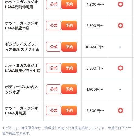
ホットヨガスタジオ
○
公式
予約
4,800円〜
LAVA門前仲町店
ホットヨガスタジオ
○
公式
予約
5,800円〜
LAVA銀座本店
ゼンプレイスピラテ
-
公式
予約
10,450円〜
ィス銀座 スタジオ店
ホットヨガスタジオ
○
公式
予約
5,800円〜
LAVA銀座グラッセ店
ボディーズ丸の内ス
-
公式
予約
1,500円〜
タジオ店
ホットヨガスタジオ
○
公式
予約
5,300円〜
LAVA月島店
※上記には、施設運営者から情報提供のあった施設を掲載しています。全施設は下の一
覧で確認できます。