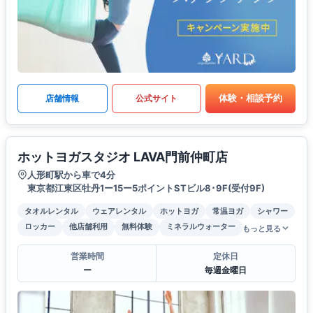
体験・相談予約
店舗情報
公式サイト
ホットヨガスタジオ LAVA門前仲町店
人形町駅から車で4分
東京都江東区牡丹1ー15ー5ポイントSTビル8･9F(受付9F)
タオルレンタル
ウェアレンタル
ホットヨガ
常温ヨガ
シャワー
ロッカー
他店舗利用
無料体験
ミネラルウォーター
もっと見る
営業時間
定休日
ー
毎週金曜日