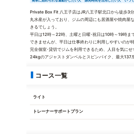
簡単に始められる運動がしたい人
隙間時間を活用したい人
いつ
Private Box Fit 八王子店はJR八王子駅北口
丸水産が入っており、ジムの周辺にも居酒屋や焼肉屋
きるでしょう。
平日は12時～22時、土曜と日曜･祝日は10時～19
できませんが、平日は仕事終わりに利用しやすいのが
完全個室･貸切でジムを利用できるため、人目を気にせ
24kgのアジャストダンベルとスピンバイク、最大137
コース一覧
ライト
トレーナーサポートプラン