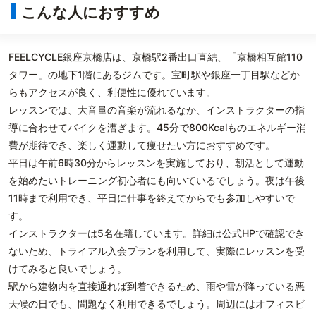
こんな人におすすめ
FEELCYCLE銀座京橋店は、京橋駅2番出口直結、「京橋相互館110
タワー」の地下1階にあるジムです。宝町駅や銀座一丁目駅などか
らもアクセスが良く、利便性に優れています。
レッスンでは、大音量の音楽が流れるなか、インストラクターの指
導に合わせてバイクを漕ぎます。45分で800Kcalものエネルギー消
費が期待でき、楽しく運動して痩せたい方におすすめです。
平日は午前6時30分からレッスンを実施しており、朝活として運動
を始めたいトレーニング初心者にも向いているでしょう。夜は午後
11時まで利用でき、平日に仕事を終えてからでも参加しやすいで
す。
インストラクターは5名在籍しています。詳細は公式HPで確認でき
ないため、トライアル入会プランを利用して、実際にレッスンを受
けてみると良いでしょう。
駅から建物内を直接通れば到着できるため、雨や雪が降っている悪
天候の日でも、問題なく利用できるでしょう。周辺にはオフィスビ