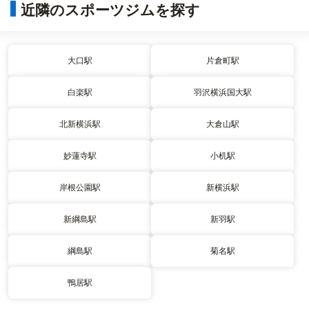
近隣のスポーツジムを探す
大口駅
片倉町駅
白楽駅
羽沢横浜国大駅
北新横浜駅
大倉山駅
妙蓮寺駅
小机駅
岸根公園駅
新横浜駅
新綱島駅
新羽駅
綱島駅
菊名駅
鴨居駅