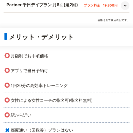
Partner 平日デイプラン 月8回(週2回)
プラン料金
19,800円
価格は全て税込表記です。
メリット・デメリット
○
月額制でお手頃価格
○
アプリで当日予約可
○
1回20分の高効率トレーニング
○
女性による女性コーチの指名可(指名料無料)
○
駅から近い
×
都度通い（回数券）プランはない