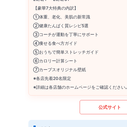
【豪華7大特典の内訳】
①体重、老化、美肌の新常識
②健康たんぱく質レシピ5選
③コーチが運動を丁寧にサポート
④痩せる食べ方ガイド
⑤おうちで簡単ストレッチガイド
⑥カロリー計算シート
⑦カーブスオリジナル壁紙
※各店先着20名限定
※詳細は各店舗のホームページをご確認ください
公式サイト