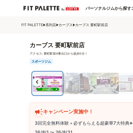
パーソナルジムから探す
FIT PALETTE
系列店
カーブス
カーブス 要町駅前店
カーブス 要町駅前店
アクセス:
要町駅前4番出口から徒歩0分！
スポーツジム
キャンペーン実施中！
3回完全無料体験＋必ずもらえる超豪華7大特典※
26/8/1 〜 26/8/31