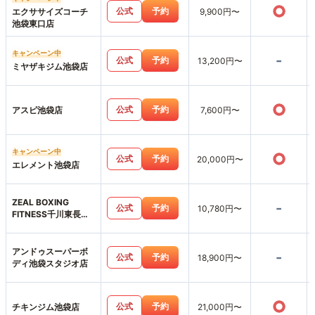
○
公式
予約
エクササイズコーチ
9,900円〜
池袋東口店
キャンペーン中
-
公式
予約
13,200円〜
ミヤザキジム池袋店
○
公式
予約
アスピ池袋店
7,600円〜
キャンペーン中
○
公式
予約
20,000円〜
エレメント池袋店
ZEAL BOXING
-
公式
予約
10,780円〜
FITNESS千川東長崎
店
アンドゥスーパーボ
-
公式
予約
18,900円〜
ディ池袋スタジオ店
○
公式
予約
チキンジム池袋店
21,000円〜