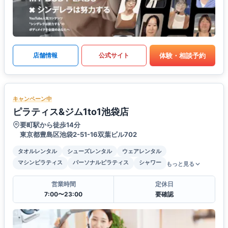
体験・相談予約
店舗情報
公式サイト
キャンペーン中
ピラティス&ジム1to1池袋店
要町駅から徒歩14分
東京都豊島区池袋2-51-16双葉ビル702
タオルレンタル
シューズレンタル
ウェアレンタル
マシンピラティス
パーソナルピラティス
シャワー
もっと見る
営業時間
定休日
7:00〜23:00
要確認