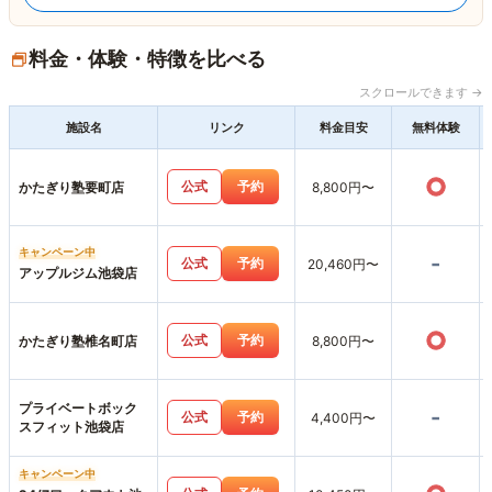
料金・体験・特徴を比べる
スクロールできます →
施設名
リンク
料金目安
無料体験
○
公式
予約
かたぎり塾要町店
8,800円〜
キャンペーン中
-
公式
予約
20,460円〜
アップルジム池袋店
○
公式
予約
かたぎり塾椎名町店
8,800円〜
プライベートボック
-
公式
予約
4,400円〜
スフィット池袋店
キャンペーン中