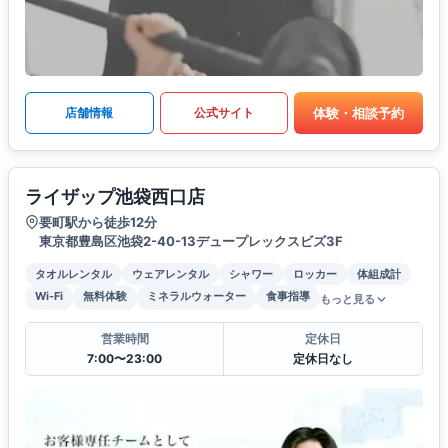
体験・相談予約
店舗情報
公式サイト
ライザップ池袋西口店
要町駅から徒歩12分
東京都豊島区池袋2-40-13デュープレックスビズ3F
タオルレンタル
ウェアレンタル
シャワー
ロッカー
体組成計
Wi-Fi
無料体験
ミネラルウォーター
食事指導
もっと見る
営業時間
定休日
7:00〜23:00
定休日なし