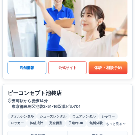
体験・相談予約
店舗情報
公式サイト
ビーコンセプト池袋店
要町駅から徒歩14分
東京都豊島区池袋2-51-16双葉ビル701
タオルレンタル
シューズレンタル
ウェアレンタル
シャワー
ロッカー
体組成計
完全個室
子連れOK
無料体験
もっと見る