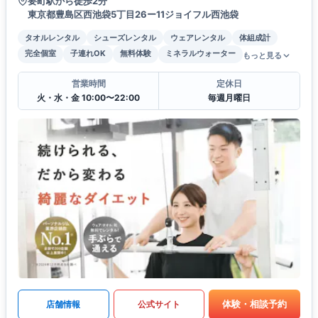
要町駅から徒歩2分
東京都豊島区西池袋5丁目26ー11ジョイフル西池袋
タオルレンタル
シューズレンタル
ウェアレンタル
体組成計
完全個室
子連れOK
無料体験
ミネラルウォーター
もっと見る
営業時間
定休日
火・水・金 10:00〜22:00
毎週月曜日
体験・相談予約
店舗情報
公式サイト