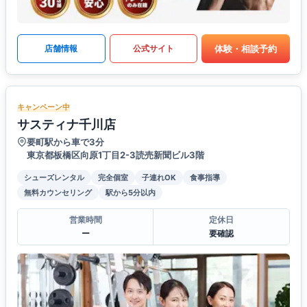
体験・相談予約
店舗情報
公式サイト
キャンペーン中
サスティナ千川店
要町駅から車で3分
東京都板橋区向原1丁目2-3読売新聞ビル3階
シューズレンタル
完全個室
子連れOK
食事指導
無料カウンセリング
駅から5分以内
営業時間
定休日
ー
要確認