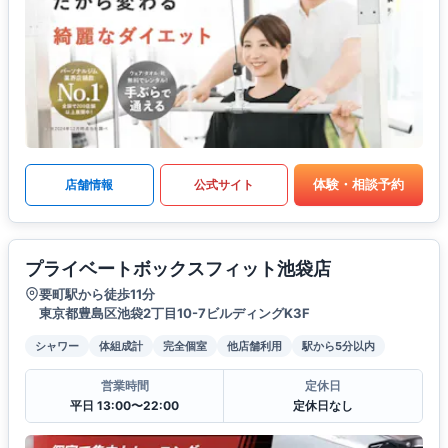
体験・相談予約
店舗情報
公式サイト
プライベートボックスフィット池袋店
要町駅から徒歩11分
東京都豊島区池袋2丁目10-7ビルディングK3F
シャワー
体組成計
完全個室
他店舗利用
駅から5分以内
営業時間
定休日
平日 13:00〜22:00
定休日なし