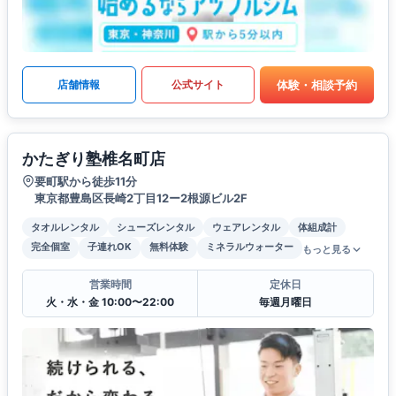
体験・相談予約
店舗情報
公式サイト
かたぎり塾椎名町店
要町駅から徒歩11分
東京都豊島区長崎2丁目12ー2根源ビル2F
タオルレンタル
シューズレンタル
ウェアレンタル
体組成計
完全個室
子連れOK
無料体験
ミネラルウォーター
もっと見る
営業時間
定休日
火・水・金 10:00〜22:00
毎週月曜日