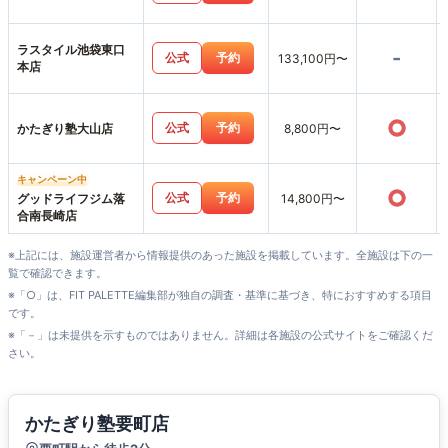
ラスタイル池袋東口
-
公式
予約
133,100円〜
本店
○
公式
予約
かたぎり塾大山店
8,800円〜
キャンペーン中
○
公式
予約
グッドライフジム落
14,800円〜
合南長崎店
※上記には、施設運営者から情報提供のあった施設を掲載しています。全施設は下の一
覧で確認できます。
※「○」は、FIT PALETTE編集部が独自の調査・基準に基づき、特におすすめする項目
です。
※「－」は未提供を示すものではありません。詳細は各施設の公式サイトをご確認くだ
さい。
かたぎり塾要町店