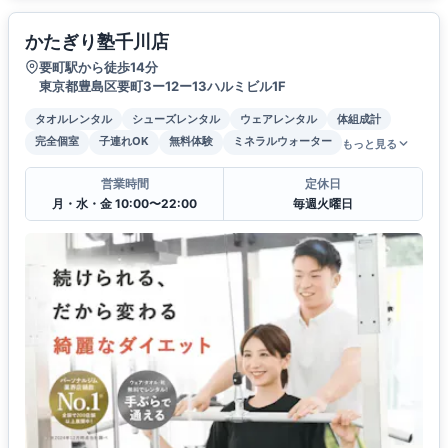
かたぎり塾千川店
要町駅から徒歩14分
東京都豊島区要町3ー12ー13ハルミビル1F
タオルレンタル
シューズレンタル
ウェアレンタル
体組成計
完全個室
子連れOK
無料体験
ミネラルウォーター
もっと見る
営業時間
定休日
月・水・金 10:00〜22:00
毎週火曜日