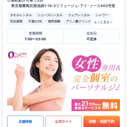
要町駅から車で3分
東京都豊島区南池袋1-14-2リフュージュ･アイ･ノース402号室
タオルレンタル
シューズレンタル
ウェアレンタル
シャワー
完全個室
子連れOK
無料体験
アミノ酸ドリンク
もっと見る
営業時間
定休日
7:00〜23:00
不定休
体験・相談予約
店舗情報
公式サイト