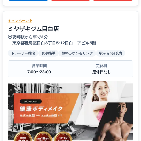
キャンペーン中
ミヤザキジム目白店
要町駅から車で3分
東京都豊島区目白3丁目5-12目白コアビル5階
トレーナー指名
食事指導
無料カウンセリング
駅から5分以内
営業時間
定休日
7:00〜23:00
定休日なし