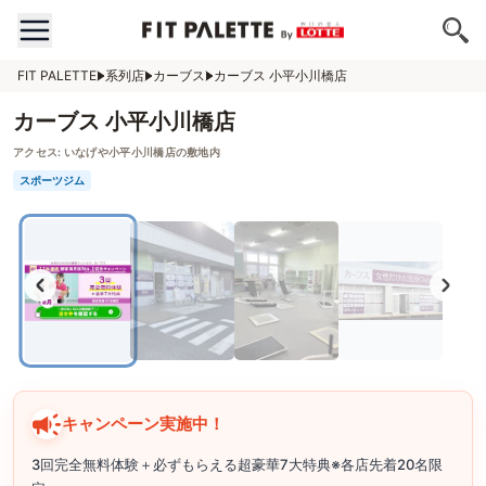
FIT PALETTE
系列店
カーブス
カーブス 小平小川橋店
カーブス 小平小川橋店
アクセス:
いなげや小平小川橋店の敷地内
スポーツジム
キャンペーン実施中！
3回完全無料体験＋必ずもらえる超豪華7大特典※各店先着20名限