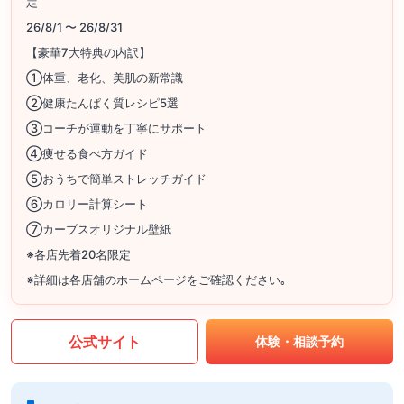
定
26/8/1 〜 26/8/31
【豪華7大特典の内訳】
①体重、老化、美肌の新常識
②健康たんぱく質レシピ5選
③コーチが運動を丁寧にサポート
④痩せる食べ方ガイド
⑤おうちで簡単ストレッチガイド
⑥カロリー計算シート
⑦カーブスオリジナル壁紙
※各店先着20名限定
※詳細は各店舗のホームページをご確認ください｡
公式サイト
体験・相談予約