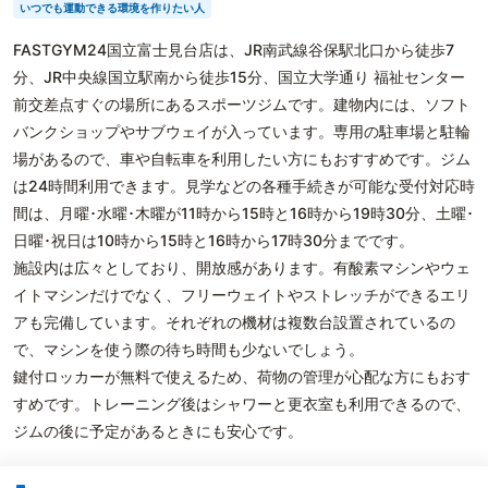
いつでも運動できる環境を作りたい人
FASTGYM24国立富士見台店は、JR南武線谷保駅北口から徒歩7
分、JR中央線国立駅南から徒歩15分、国立大学通り 福祉センター
前交差点すぐの場所にあるスポーツジムです。建物内には、ソフト
バンクショップやサブウェイが入っています。専用の駐車場と駐輪
場があるので、車や自転車を利用したい方にもおすすめです。ジム
は24時間利用できます。見学などの各種手続きが可能な受付対応時
間は、月曜･水曜･木曜が11時から15時と16時から19時30分、土曜･
日曜･祝日は10時から15時と16時から17時30分までです。
施設内は広々としており、開放感があります。有酸素マシンやウェ
イトマシンだけでなく、フリーウェイトやストレッチができるエリ
アも完備しています。それぞれの機材は複数台設置されているの
で、マシンを使う際の待ち時間も少ないでしょう。
鍵付ロッカーが無料で使えるため、荷物の管理が心配な方にもおす
すめです。トレーニング後はシャワーと更衣室も利用できるので、
ジムの後に予定があるときにも安心です。