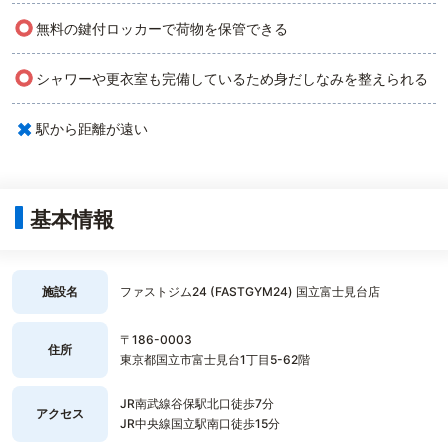
○
無料の鍵付ロッカーで荷物を保管できる
○
シャワーや更衣室も完備しているため身だしなみを整えられる
×
駅から距離が遠い
基本情報
施設名
ファストジム24 (FASTGYM24) 国立富士見台店
〒186-0003
住所
東京都国立市富士見台1丁目5-62階
JR南武線谷保駅北口徒歩7分
アクセス
JR中央線国立駅南口徒歩15分