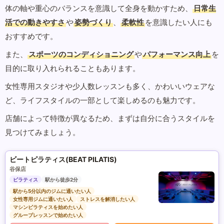
体の軸や重心のバランスを意識して全身を動かすため、
日常生
活での動きやすさ
や
姿勢づくり
、
柔軟性
を意識したい人にも
おすすめです。
また、
スポーツのコンディショニング
や
パフォーマンス向上
を
目的に取り入れられることもあります。
女性専用スタジオや少人数レッスンも多く、かわいいウェアな
ど、ライフスタイルの一部として楽しめるのも魅力です。
店舗によって特徴が異なるため、まずは自分に合うスタイルを
見つけてみましょう。
ビートピラティス(BEAT PILATIS)
谷保店
ピラティス
駅から徒歩2分
駅から5分以内のジムに通いたい人
女性専用ジムに通いたい人
ストレスを解消したい人
マシンピラティスを始めたい人
グループレッスンで始めたい人