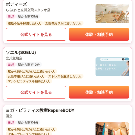
ボディーズ
ららぽ-と立川立飛スタジオ店
ヨガ
駅から車で9分
運動不足を解消したい人
女性専用ジムに通いたい人
公式サイトを見る
体験・相談予約
ソエル(SOELU)
立川立飛店
ヨガ
駅から車で10分
駅から5分以内のジムに通いたい人
女性専用ジムに通いたい人
ストレスを解消したい人
マシンピラティスを始めたい人
公式サイトを見る
体験・相談予約
ヨガ・ピラティス教室RepureBODY
国立
ヨガ
駅から車で4分
駅から5分以内のジムに通いたい人
グループレッスンで始めたい人