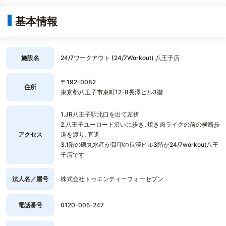
基本情報
施設名
24/7ワークアウト (24/7Workout) 八王子店
〒192-0082
住所
東京都八王子市東町12-8長澤ビル3階
1.JR八王子駅北口を出て左折
2.八王子ユーロード沿いに歩き､焼き肉ライクの前の横断歩
アクセス
道を渡り､直進
3.1階の磯丸水産が目印の長澤ビル3階が24/7workout八王
子店です
法人名／屋号
株式会社トゥエンティーフォーセブン
電話番号
0120-005-247