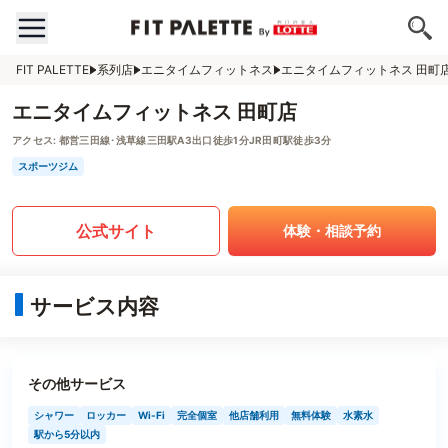
FIT PALETTE
系列店
エニタイムフィットネス
エニタイムフィットネス 田町
エニタイムフィットネス 田町店
アクセス:
都営三田線･浅草線三田駅A3出口徒歩1分JR田町駅徒歩3分
スポーツジム
公式サイト
体験・相談予約
サービス内容
その他サービス
シャワー
ロッカー
Wi-Fi
完全個室
他店舗利用
無料体験
水素水
駅から5分以内