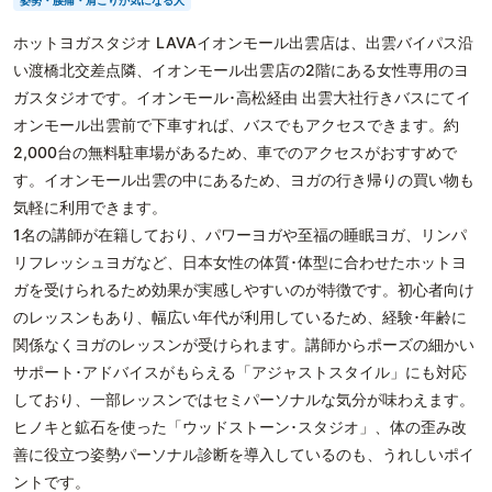
姿勢・腰痛・肩こりが気になる人
ホットヨガスタジオ LAVAイオンモール出雲店は、出雲バイパス沿
い渡橋北交差点隣、イオンモール出雲店の2階にある女性専用のヨ
ガスタジオです。イオンモール･高松経由 出雲大社行きバスにてイ
オンモール出雲前で下車すれば、バスでもアクセスできます。約
2,000台の無料駐車場があるため、車でのアクセスがおすすめで
す。イオンモール出雲の中にあるため、ヨガの行き帰りの買い物も
気軽に利用できます。
1名の講師が在籍しており、パワーヨガや至福の睡眠ヨガ、リンパ
リフレッシュヨガなど、日本女性の体質･体型に合わせたホットヨ
ガを受けられるため効果が実感しやすいのが特徴です。初心者向け
のレッスンもあり、幅広い年代が利用しているため、経験･年齢に
関係なくヨガのレッスンが受けられます。講師からポーズの細かい
サポート･アドバイスがもらえる「アジャストスタイル」にも対応
しており、一部レッスンではセミパーソナルな気分が味わえます。
ヒノキと鉱石を使った「ウッドストーン･スタジオ」、体の歪み改
善に役立つ姿勢パーソナル診断を導入しているのも、うれしいポイ
ントです。