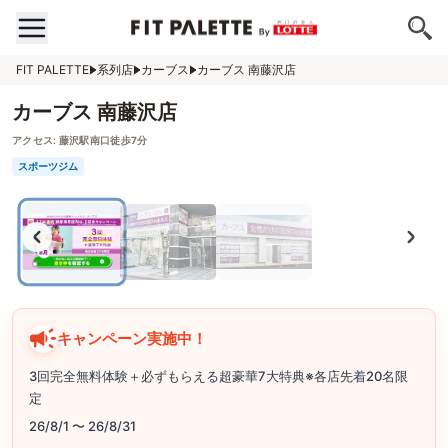
FIT PALETTE
系列店
カーブス
カーブス 南藤沢店
カーブス 南藤沢店
アクセス:
藤沢駅南口徒歩7分
スポーツジム
キャンペーン実施中！
3回完全無料体験＋必ずもらえる超豪華7大特典※各店先着20名限
定
26/8/1 〜 26/8/31