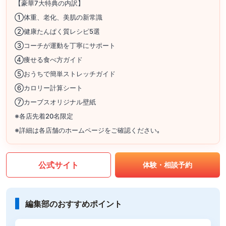
【豪華7大特典の内訳】
①体重、老化、美肌の新常識
②健康たんぱく質レシピ5選
③コーチが運動を丁寧にサポート
④痩せる食べ方ガイド
⑤おうちで簡単ストレッチガイド
⑥カロリー計算シート
⑦カーブスオリジナル壁紙
※各店先着20名限定
※詳細は各店舗のホームページをご確認ください｡
公式サイト
体験・相談予約
編集部のおすすめポイント