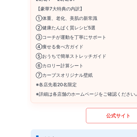
【豪華7大特典の内訳】
①体重、老化、美肌の新常識
②健康たんぱく質レシピ5選
③コーチが運動を丁寧にサポート
④痩せる食べ方ガイド
⑤おうちで簡単ストレッチガイド
⑥カロリー計算シート
⑦カーブスオリジナル壁紙
※各店先着20名限定
※詳細は各店舗のホームページをご確認ください
公式サイト