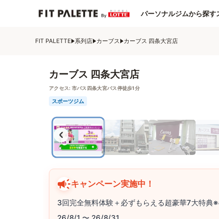
パーソナルジムから探す
FIT PALETTE
系列店
カーブス
カーブス 四条大宮店
カーブス 四条大宮店
アクセス:
市バス四条大宮バス停徒歩1分
スポーツジム
キャンペーン実施中！
3回完全無料体験＋必ずもらえる超豪華7大特典※
26/8/1 〜 26/8/31