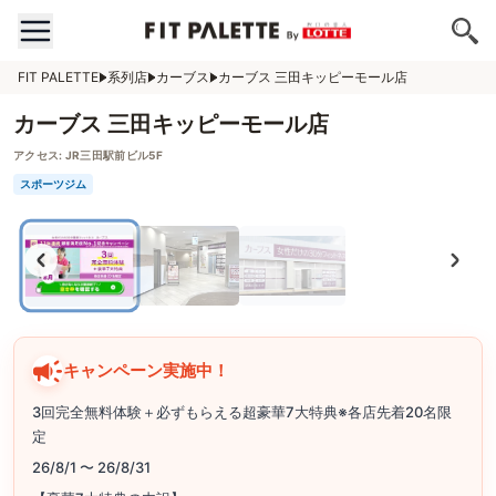
FIT PALETTE
系列店
カーブス
カーブス 三田キッピーモール店
カーブス 三田キッピーモール店
アクセス:
JR三田駅前ビル5F
スポーツジム
キャンペーン実施中！
3回完全無料体験＋必ずもらえる超豪華7大特典※各店先着20名限
定
26/8/1 〜 26/8/31