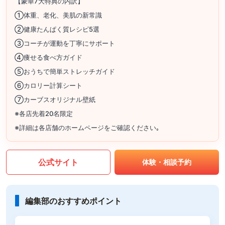
【豪華7大特典の内訳】
①体重、老化、美肌の新常識
②健康たんぱく質レシピ5選
③コーチが運動を丁寧にサポート
④痩せる食べ方ガイド
⑤おうちで簡単ストレッチガイド
⑥カロリー計算シート
⑦カーブスオリジナル壁紙
※各店先着20名限定
※詳細は各店舗のホームページをご確認ください｡
公式サイト
体験・相談予約
編集部のおすすめポイント