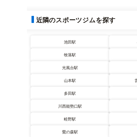
近隣のスポーツジムを探す
池田駅
牧落駅
光風台駅
山本駅
多田駅
川西能勢口駅
畦野駅
鶯の森駅