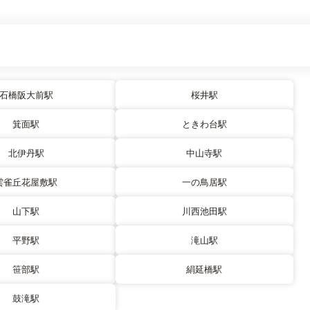
石橋阪大前駅
桜井駅
箕面駅
ときわ台駅
北伊丹駅
中山寺駅
雲雀丘花屋敷駅
一の鳥居駅
山下駅
川西池田駅
平野駅
滝山駅
笹部駅
絹延橋駅
鼓滝駅