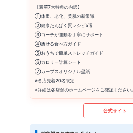
【豪華7大特典の内訳】
①体重、老化、美肌の新常識
②健康たんぱく質レシピ5選
③コーチが運動を丁寧にサポート
④痩せる食べ方ガイド
⑤おうちで簡単ストレッチガイド
⑥カロリー計算シート
⑦カーブスオリジナル壁紙
※各店先着20名限定
※詳細は各店舗のホームページをご確認ください
公式サイト