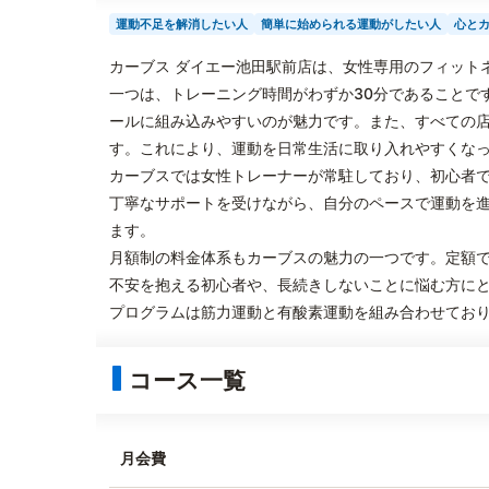
運動不足を解消したい人
簡単に始められる運動がしたい人
心と
カーブス ダイエー池田駅前店は、女性専用のフィット
一つは、トレーニング時間がわずか30分であることで
ールに組み込みやすいのが魅力です。また、すべての
す。これにより、運動を日常生活に取り入れやすくな
カーブスでは女性トレーナーが常駐しており、初心者
丁寧なサポートを受けながら、自分のペースで運動を
ます。
月額制の料金体系もカーブスの魅力の一つです。定額
不安を抱える初心者や、長続きしないことに悩む方に
プログラムは筋力運動と有酸素運動を組み合わせてお
コース一覧
月会費