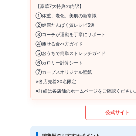
【豪華7大特典の内訳】
①体重、老化、美肌の新常識
②健康たんぱく質レシピ5選
③コーチが運動を丁寧にサポート
④痩せる食べ方ガイド
⑤おうちで簡単ストレッチガイド
⑥カロリー計算シート
⑦カーブスオリジナル壁紙
※各店先着20名限定
※詳細は各店舗のホームページをご確認ください
公式サイト
編集部のおすすめポイント