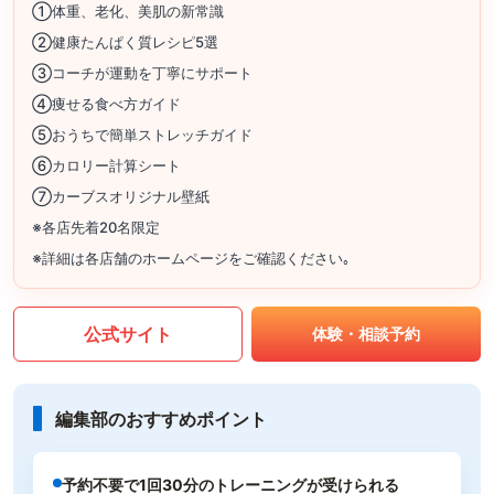
①体重、老化、美肌の新常識
②健康たんぱく質レシピ5選
③コーチが運動を丁寧にサポート
④痩せる食べ方ガイド
⑤おうちで簡単ストレッチガイド
⑥カロリー計算シート
⑦カーブスオリジナル壁紙
※各店先着20名限定
※詳細は各店舗のホームページをご確認ください｡
公式サイト
体験・相談予約
編集部のおすすめポイント
予約不要で1回30分のトレーニングが受けられる