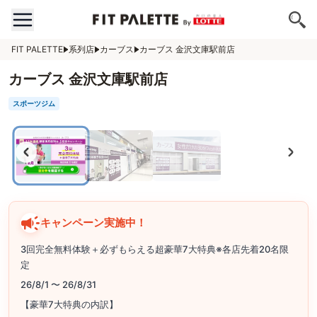
FIT PALETTE
系列店
カーブス
カーブス 金沢文庫駅前店
カーブス 金沢文庫駅前店
スポーツジム
キャンペーン実施中！
3回完全無料体験＋必ずもらえる超豪華7大特典※各店先着20名限
定
26/8/1 〜 26/8/31
【豪華7大特典の内訳】