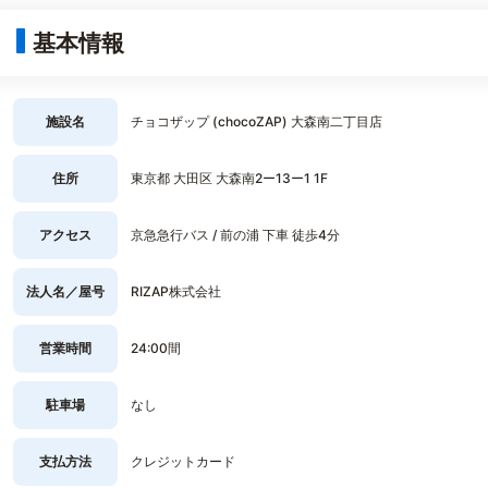
基本情報
施設名
チョコザップ (chocoZAP) 大森南二丁目店
住所
東京都 大田区 大森南2ー13ー1 1F
アクセス
京急急行バス / 前の浦 下車 徒歩4分
法人名／屋号
RIZAP株式会社
営業時間
24:00間
駐車場
なし
支払方法
クレジットカード