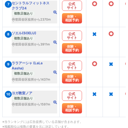
○
○
セントラルフィットネス
公式
7
サイト
クラブ24
複数店舗あり
体験・
世田谷区役所から2370m
相談予約
×
○
ソエル(SOELU)
公式
8
サイト
複数店舗あり
世田谷区役所から3911m
体験・
相談予約
○
×
ララアーシャ (LaLa
公式
9
サイト
Aasha)
複数店舗あり
体験・
世田谷区役所から1437m
相談予約
×
×
ヨガ教室ノア
公式
10
サイト
複数店舗あり
世田谷区役所から1597m
体験・
相談予約
※当ランキングには広告提携している店舗が含まれます。
※掲載順位は複数の要素を元に決定しています。