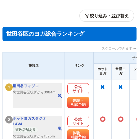
絞り込み・並び替え
世田谷区のヨガ総合ランキング
スクロールできます →
サー
施設名
リンク
ホット
常温ヨ
シ
ヨガ
ガ
×
×
世田谷フィジコ
公式
1
サイト
世田谷区役所から3984m
体験・
相談予約
○
○
ホットヨガスタジオ
公式
2
サイト
LAVA
複数店舗あり
体験・
世田谷区役所から1525m
相談予約