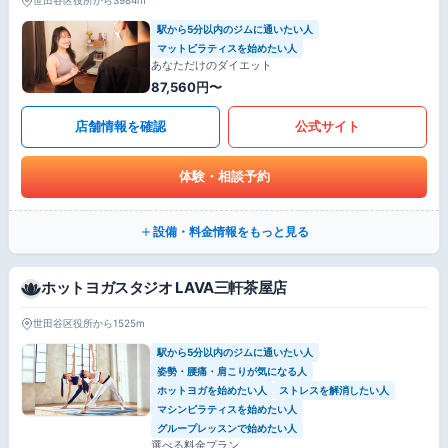
駅から5分以内のジムに通いたい人
マットピラティスを始めたい人
あなただけのダイエット
87,560円〜
店舗情報を確認
公式サイト
体験・相談予約
設備・料金情報をもっと見る
ホットヨガスタジオ LAVA三軒茶屋店
世田谷区役所から1525m
駅から5分以内のジムに通いたい人
姿勢・腰痛・肩こりが気になる人
ホットヨガを始めたい人
ストレスを解消したい人
マシンピラティスを始めたい人
グループレッスンで始めたい人
選べる料金プラン