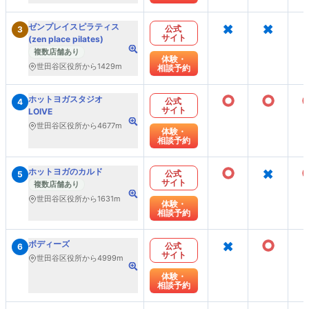
×
×
ゼンプレイスピラティス
公式
3
サイト
(zen place pilates)
複数店舗あり
体験・
世田谷区役所から1429m
相談予約
○
○
ホットヨガスタジオ
公式
4
サイト
LOIVE
世田谷区役所から4677m
体験・
相談予約
○
×
ホットヨガのカルド
公式
5
サイト
複数店舗あり
世田谷区役所から1631m
体験・
相談予約
×
○
ボディーズ
公式
6
サイト
世田谷区役所から4999m
体験・
相談予約